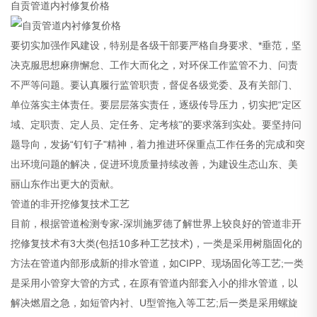
自贡管道内衬修复价格
要切实加强作风建设，特别是各级干部要严格自身要求、*垂范，坚
决克服思想麻痹懈怠、工作大而化之，对环保工作监管不力、问责
不严等问题。要认真履行监管职责，督促各级党委、及有关部门、
单位落实主体责任。要层层落实责任，逐级传导压力，切实把“定区
域、定职责、定人员、定任务、定考核"的要求落到实处。要坚持问
题导向，发扬“钉钉子"精神，着力推进环保重点工作任务的完成和突
出环境问题的解决，促进环境质量持续改善，为建设生态山东、美
丽山东作出更大的贡献。
管道的非开挖修复技术工艺
目前，根据管道检测专家-深圳施罗德了解世界上较良好的管道非开
挖修复技术有3大类(包括10多种工艺技术)，一类是采用树脂固化的
方法在管道内部形成新的排水管道，如CIPP、现场固化等工艺;一类
是采用小管穿大管的方式，在原有管道内部套入小的排水管道，以
解决燃眉之急，如短管内衬、U型管拖入等工艺;后一类是采用螺旋