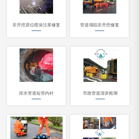
非开挖原位喷涂注浆修复
管道塌陷非开挖修复
排水管道短管内衬
市政管道清淤检测