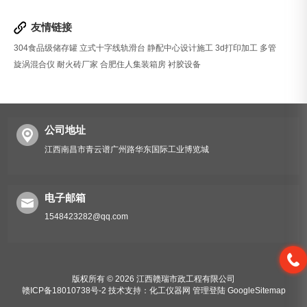
友情链接
304食品级储存罐
立式十字线轨滑台
静配中心设计施工
3d打印加工
多管
旋涡混合仪
耐火砖厂家
合肥住人集装箱房
衬胶设备
公司地址
江西南昌市青云谱广州路华东国际工业博览城
电子邮箱
1548423282@qq.com
版权所有 © 2026 江西赣瑞市政工程有限公司
赣ICP备18010738号-2
技术支持：
化工仪器网
管理登陆
GoogleSitemap