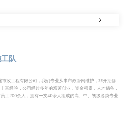
施工队
瑞市政工程有限公司，我们专业从事市政管网维护，非开挖修
的丰富经验，公司经过多年的艰苦创业，资金积累，人才储备，
员工200余人，拥有一支40余人组成的高、中、初级各类专业
和吉利商用车成立合资公司，将共同布局新能源车运营领域。据