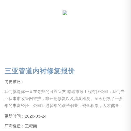
三亚管道内衬修复报价
简要描述：
我们就是你一直在寻找的可靠队友-赣瑞市政工程有限公司，我们专
业从事市政管网维护，非开挖修复以及清淤检测。至今积累了十多
年的丰富经验，公司经过多年的艰苦创业，资金积累，人才储备，
资源整合，已初具规模。公司目前现有员工200余人，拥有一支40
更新时间：2020-03-24
余人组成的高、中、初级各类专业技术骨干队伍。
厂商性质：工程商
三亚管道内衬修复报价