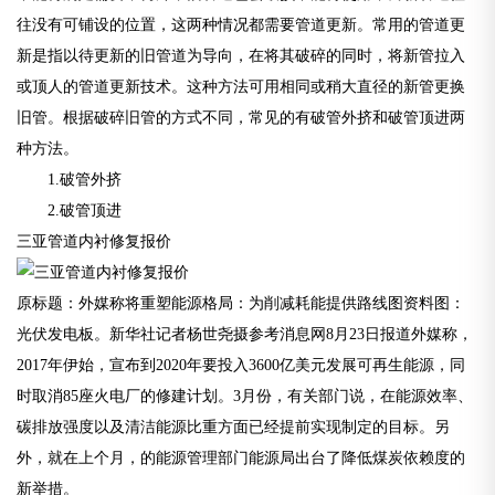
往没有可铺设的位置，这两种情况都需要管道更新。常用的管道更
新是指以待更新的旧管道为导向，在将其破碎的同时，将新管拉入
或顶人的管道更新技术。这种方法可用相同或稍大直径的新管更换
旧管。根据破碎旧管的方式不同，常见的有破管外挤和破管顶进两
种方法。
1.破管外挤
2.破管顶进
三亚管道内衬修复报价
原标题：外媒称将重塑能源格局：为削减耗能提供路线图资料图：
光伏发电板。新华社记者杨世尧摄参考消息网8月23日报道外媒称，
2017年伊始，宣布到2020年要投入3600亿美元发展可再生能源，同
时取消85座火电厂的修建计划。3月份，有关部门说，在能源效率、
碳排放强度以及清洁能源比重方面已经提前实现制定的目标。另
外，就在上个月，的能源管理部门能源局出台了降低煤炭依赖度的
新举措。