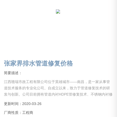
张家界排水管道修复价格
简要描述：
江西赣瑞市政工程有限公司位于英雄城市——南昌，是一家从事管
道技术服务的专业化公司。自成立以来，致力于管道修复技术的研
发与创新。公司目前拥有管道内衬HDPE管修复技术、不锈钢内衬修
复技术、CIPP树脂软管内衬修复技术、树脂光固化修复技术、排水
更新时间：2020-03-26
管道清淤检测技术、管道局部修复技术、管道检测与评估技术等多
厂商性质：工程商
项施工工艺。