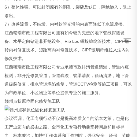
6）整体性强。可以封闭原有的洞孔，裂缝及缺口，隔绝渗入，阻止
渗出。
7）改善流量，不结垢。内衬软管光滑的内表面降低了水流摩擦。
江西赣瑞市政工程有限公司拥有如今较为先进的地下管线探测设
备、水平定向钻进非开挖设备、Rib Loc 螺旋缠绕管技术、CIPP翻
转内衬修复技术、短距离内衬修复技术、CIPP玻璃纤维拉入法内衬
修复技术。
江西赣瑞市政工程有限公司专业承接市政排污管道清淤，管道内窥
检测，非开挖修复管道，管道疏浚，管渠清淤，箱涵清淤，地下管
道破裂修复，排水管道塌陷修复，管道CCTV检测等施工项目，可以
为市政单位、小区物业等单位提供专业的施工服务。
赣州点状原位固化修复施工队
会议强调，化工专项行动不仅是提高本质安全的治本之策，也是化
工产业迈向的必由之路。全市化工专项行动要坚持问题和目标导
向，标本兼治，加快*工作体系和工作制度，强化安全、环保、节能