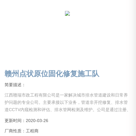
赣州点状原位固化修复施工队
简要描述：
江西赣瑞市政工程有限公司是一家解决城市排水管道建设和日常养
护问题的专业公司。主要承接以下业务，管道非开挖修复、排水管
道CCTV内窥检测和评估、排水管网检测及维护。公司是通过注册、
许可经营的正规大型城市排水管网工程公司，公司经过多年发展壮
更新时间：2020-03-26
大，现已拥有先进高压水射流清洗车12辆，管道检测机器人10台，
厂商性质：工程商
紫外光固化（UV-CIPP）设备两台，以及其他各种配套车辆和设备