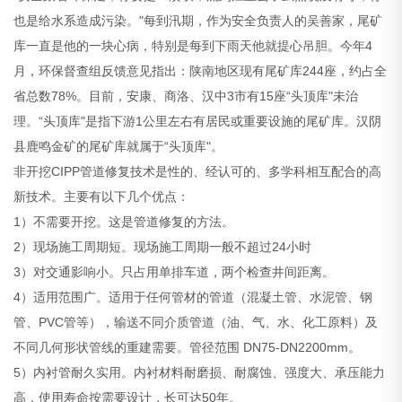
也是给水系造成污染。"每到汛期，作为安全负责人的吴善家，尾矿
库一直是他的一块心病，特别是每到下雨天他就提心吊胆。今年4
月，环保督查组反馈意见指出：陕南地区现有尾矿库244座，约占全
省总数78%。目前，安康、商洛、汉中3市有15座“头顶库"未治
理。“头顶库"是指下游1公里左右有居民或重要设施的尾矿库。汉阴
县鹿鸣金矿的尾矿库就属于“头顶库"。
非开挖CIPP管道修复技术是性的、经认可的、多学科相互配合的高
新技术。主要有以下几个优点：
1）不需要开挖。这是管道修复的方法。
2）现场施工周期短。现场施工周期一般不超过24小时
3）对交通影响小。只占用单排车道，两个检查井间距离。
4）适用范围广。适用于任何管材的管道（混凝土管、水泥管、钢
管、PVC管等），输送不同介质管道（油、气、水、化工原料）及
不同几何形状管线的重建需要。管径范围 DN75-DN2200mm。
5）内衬管耐久实用。内衬材料耐磨损、耐腐蚀、强度大、承压能力
高，使用寿命按需要设计，长可达50年。