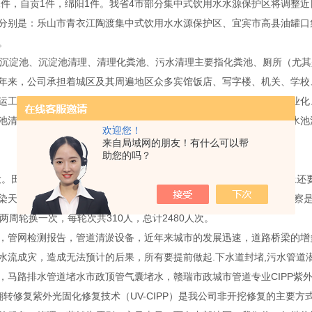
1件，自贡1件，绵阳1件。我省4市部分集中式饮用水水源保护区将调整
分别是：乐山市青衣江陶渡集中式饮用水水源保护区、宜宾市高县油罐口
。
理沉淀池、沉淀池清理、清理化粪池、污水清理主要指化粪池、厕所（尤
年来，公司承担着城区及其周遍地区众多宾馆饭店、写字楼、机关、学校
运工作。丰富的工作实践与不断的科技创新使逐步形成了一支具有专业化
池清理、隔油池清理、沉淀池清理清理污水处理池清理化粪池清理污水池
欢迎您！
来自局域网的朋友！有什么可以帮
助您的吗？
大。田为勇介绍，目前全国已经调集了5600人执行现场督察工作，马上
染天气、启动应急预案，可能会有几个督察组一起调查污染来源。“督察是
周轮换一次，每轮次共310人，总计2480人次。
，管网检测报告，管道清淤设备，近年来城市的发展迅速，道路桥梁的增
水流成灾，造成无法预计的后果，所有要提前做起.下水道封堵,污水管道
，马路排水管道堵水市政顶管气囊堵水，赣瑞市政城市管道专业CIPP紫
翻转修复紫外光固化修复技术（UV-CIPP）是我公司非开挖修复的主要方