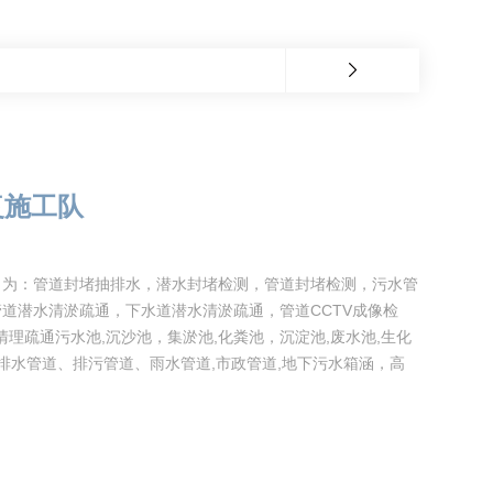
复施工队
目为：管道封堵抽排水，潜水封堵检测，管道封堵检测，污水管
道潜水清淤疏通，下水道潜水清淤疏通，管道CCTV成像检
理疏通污水池,沉沙池，集淤池,化粪池，沉淀池,废水池,生化
通排水管道、排污管道、雨水管道,市政管道,地下污水箱涵，高