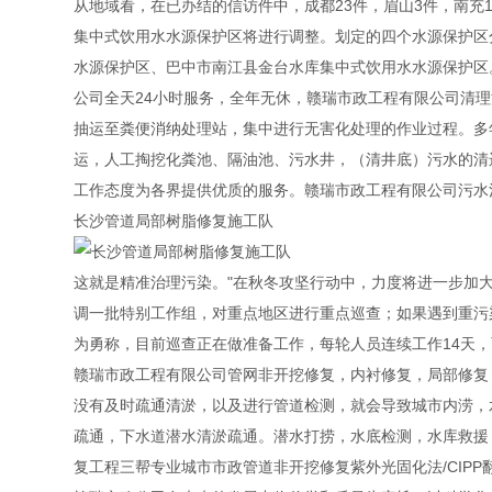
从地域看，在已办结的信访件中，成都23件，眉山3件，南充
集中式饮用水水源保护区将进行调整。划定的四个水源保护区
水源保护区、巴中市南江县金台水库集中式饮用水水源保护区
公司全天24小时服务，全年无休，赣瑞市政工程有限公司清
抽运至粪便消纳处理站，集中进行无害化处理的作业过程。多
运，人工掏挖化粪池、隔油池、污水井，（清井底）污水的清
工作态度为各界提供优质的服务。赣瑞市政工程有限公司污水
长沙管道局部树脂修复施工队
这就是精准治理污染。"在秋冬攻坚行动中，力度将进一步加
调一批特别工作组，对重点地区进行重点巡查；如果遇到重污
为勇称，目前巡查正在做准备工作，每轮人员连续工作14天，两
赣瑞市政工程有限公司管网非开挖修复，内衬修复，局部修复
没有及时疏通清淤，以及进行管道检测，就会导致城市内涝，
疏通，下水道潜水清淤疏通。潜水打捞，水底检测，水库救援
复工程三帮专业城市市政管道非开挖修复紫外光固化法/CIPP