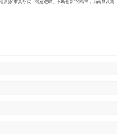
发扬“求真务实、锐意进取、不断创新"的精神，为南昌及周