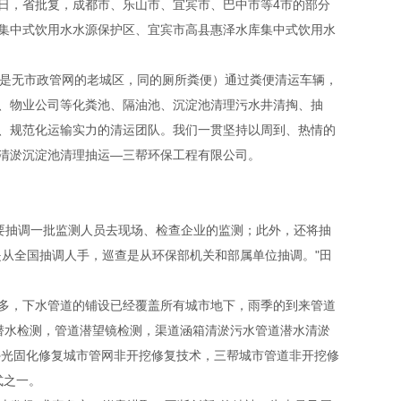
近日，省批复，成都市、乐山市、宜宾市、巴中市等4市的部分
集中式饮用水水源保护区、宜宾市高县惠泽水库集中式饮用水
其是无市政管网的老城区，同的厕所粪便）通过粪便清运车辆，
、物业公司等化粪池、隔油池、沉淀池清理污水井清掏、抽
、规范化运输实力的清运团队。我们一贯坚持以周到、热情的
清淤沉淀池清理抽运—三帮环保工程有限公司。
还要抽调一批监测人员去现场、检查企业的监测；此外，还将抽
从全国抽调人手，巡查是从环保部机关和部属单位抽调。"田
多，下水管道的铺设已经覆盖所有城市地下，雨季的到来管道
潜水检测，管道潜望镜检测，渠道涵箱清淤污水管道潜水清淤
外光固化修复城市管网非开挖修复技术，三帮城市管道非开挖修
式之一。