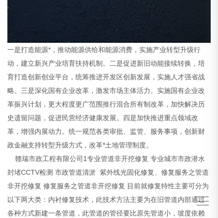
一是打造能源*，推动能源供给和能源消费，实施产业转型升级行
动，建立新兴产业培育扶持机制。二是促进新旧动能接续转换，培
育打造创新创业平台，统筹推进开发区创新发展，实施人才强省战
略。三是深化国有企业改革，激发市场主体活力。实施国有企业改
革振兴计划，更大程度更广范围推行混合所有制改革，加快解决历
史遗留问题，促进民营经济健康发展。四是加快推进重点领域改
革，增强内展动力。统一规范各类审批、监管、服务事项，创新财
政金融支持转型升级方式，改革*土地管理制度。
赣瑞市政工程有限公司1专业管道非开挖修复 专业城市市政潜水
封堵CCTV检测 市政管道清淤 紫外线光固化修复、修复服务之管道
非开挖修复 修复服务之管道非开挖修复 目前就修复特性主要可分为
以下两大类：内衬修复技术，此技术方法主要为在旧管道内部通过
各种方式新建一条管道，此管道的管径要比原先管道小，坡度依赖