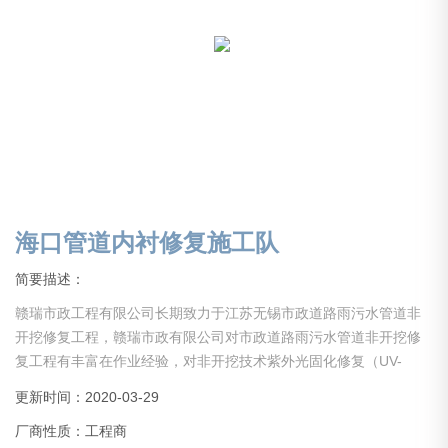
海口管道内衬修复施工队
简要描述：
赣瑞市政工程有限公司长期致力于江苏无锡市政道路雨污水管道非
开挖修复工程，赣瑞市政有限公司对市政道路雨污水管道非开挖修
复工程有丰富在作业经验，对非开挖技术紫外光固化修复（UV-
CIPP）、局部树脂固化、不锈钢双涨环、管道检查井喷涂法、聚氨
更新时间：2020-03-29
酯喷涂、HDPE短管内衬法、碎管法CIPP翻转法、CIPP热固化、螺
厂商性质：工程商
旋缠绕法等全种类非开挖修复手法技术*