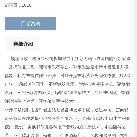
非开挖是指利用各种岩土钻掘设备和技术手段，通过导向、定
访问量：1018
产品咨询
详细介绍
赣瑞市政工程有限公司长期致力于江苏无锡市政道路雨污水管道
非开挖修复工程，赣瑞市政有限公司对市政道路雨污水管道非开挖
修复工程有丰富在作业经验，对非开挖技术紫外光固化修复（UV-CI
PP）、局部树脂固化、不锈钢双涨环、管道检查井喷涂法、聚氨酯
喷涂、HDPE短管内衬法、碎管法CIPP翻转法、CIPP热固化、螺旋
缠绕法等全种类非开挖修复手法技术*
非开挖是指利用各种岩土钻掘设备和技术手段，通过导向、定向钻
进等方式在地表极小部分开挖的情况下(一般指入口和出口小面积开
挖)，敷设、更换和修复各种地下管线的施工新技术，不会阻碍交
通，不会破坏绿地，植被，不会影响商店，，学校和居民的正常生