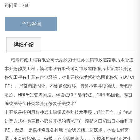
非开挖是指利用各种岩土钻掘设备和技术手段，通过导向、定
访问量：768
产品咨询
详细介绍
赣瑞市政工程有限公司长期致力于江苏无锡市政道路雨污水管道
非开挖修复工程，赣瑞市政有限公司对市政道路雨污水管道非开挖
修复工程有丰富在作业经验，对非开挖技术紫外光固化修复（UV-CI
PP）、局部树脂固化、不锈钢双涨环、管道检查井喷涂法、聚氨酯
喷涂、HDPE短管内衬法、碎管法CIPP翻转法、CIPP热固化、螺旋
缠绕法等全种类非开挖修复手法技术*
非开挖是指利用各种岩土钻掘设备和技术手段，通过导向、定向钻
进等方式在地表极小部分开挖的情况下(一般指入口和出口小面积开
挖)，敷设、更换和修复各种地下管线的施工新技术，不会阻碍交
通，不会破坏绿地，植被，不会影响商店，，学校和居民的正常生