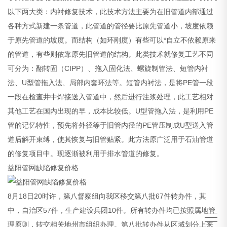
以下两大类：内衬修复技术，此技术方法主要为在旧管道内部通过
各种方式新建一条管道，此管道的管径要比原先管道小，坡度依赖
于原先管道的坡度。而结构（如环刚度）有些可以*自立不依赖原来
的管道，有些则依靠原先旧管道的结构。此类技术就修复工艺不同
可分为：翻转固（CIPP）、拖入固化法、螺旋制管法、短管内衬
法、U型管拖入法、局部内套环法等。短管内衬法，是将PE管一段
一段在检查井中焊接送入管道中，然后进行注浆处理，此工艺相对
其他工艺在国内出现的早，成本比较低。U型管拖入法，是利用PE
管的记忆特性，预先将外径等于旧管内径的PE管压制成U型送入管
道后解开束缚，使其恢复与旧管贴紧。此方法原广泛用于石油管道
的修复项目中。现逐渐被利用于排水管道的修复。
益阳管网缺陷修复价格
8月18日20时许，第八督察组向我区移交第八批67件转办件，其
中，自治区57件，生产建设兵团10件。所有转办件均已按照属地管
理原则，转交相关地州市组织办理。第八批转办件从区域划分上来