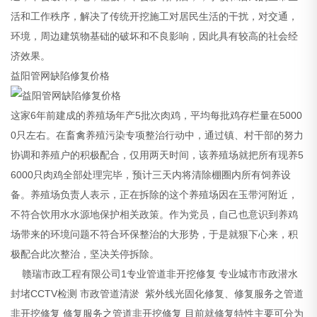
活和工作秩序，解决了传统开挖施工对居民生活的干扰，对交通，
环境，周边建筑物基础的破坏和不良影响，因此具有较高的社会经
济效果。
益阳管网缺陷修复价格
这家6年前建成的养殖场年产5批次肉鸡，平均每批鸡存栏量在5000
0只左右。在畜禽养殖污染专项整治行动中，通过镇、村干部的努力
协调和养殖户的积极配合，仅用两天时间，该养殖场就把所有现养5
6000只肉鸡全部处理完毕，预计三天内将清除棚圈内所有饲养设
备。养殖场负责人表示，正在拆除的这个养殖场因在玉带河附近，
不符合饮用水水源地保护相关政策。作为党员，自己也意识到养鸡
场带来的环境问题不符合环保整治的大形势，于是就狠下心来，积
极配合此次整治，坚决关停拆除。
赣瑞市政工程有限公司1专业管道非开挖修复 专业城市市政潜水
封堵CCTV检测 市政管道清淤 紫外线光固化修复、修复服务之管道
非开挖修复 修复服务之管道非开挖修复 目前就修复特性主要可分为