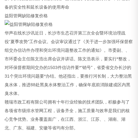
备的安全性和延长设备的使用寿命
益阳管网缺陷修复价格
华声在线长沙讯近日，长沙市生态召开第三次全会暨环境治理战
役“夏季攻势"工作会议。会议审议通过了《关于进一步加强环保督察
组交办信访件办理和突出环境问题整改工作的通知》。市委副、、
市环委会主任陈文浩出席会议并讲话。陈文浩表示，要实行*整改，
对环保督察期间交办的1503件信访件要*“销号"，省委省交办长沙的
31个突出环境问题要*办结。他还指出，要推行河长制，大力整治黑
臭水体，推进88处黑臭水体整治工作，确保年底前消除建成区内黑
臭水体。
赣瑞市政工程有限公司拥有十年行业经验的技术团队，积极参与了
各项省市级排水管网工程，设备齐全，施工质量与效率是我们的核
心竞争优势。业务覆盖面广，在江西、浙江、江苏、、湖南、湖
北、广东、福建、安徽等省均有分部。