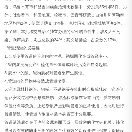
看，乌鲁木齐市和昌吉回族自治州比较集中，分别为35件和8件。另
外，吐鲁番市、和田地区、哈密市、巴音郭楞蒙古自治州和阿勒泰
地区均为2件，伊犁哈萨克自治州、克拉玛依市和塔城地区各1件。
据了解，本批移交自治区独立办理的57件转办件中，涉及大气污
染、噪声类多，均占总数的24%；其次是扬尘，占总数的17%。
管道清淤的必要性
1.长期使用管道使管道内的油泥、锈垢固化造成管径变小。
2.管内淤泥沉淀产生硫化氢气体造成环境污染并易引起燃。
3.废水中的酸、碱物质易对管道壁产生腐蚀。
4.管道内的异物将会造成管道堵塞。
5.管道原材料钢管、钢板、不锈钢等在轧制时会形成轧皮，管道储
运及安装过程中会形成铁锈、焊渣和涂覆在管道上的油质防锈剂，
保温材料等杂质。上述杂质严重影响管道的正常使用，因此对进行
管道清洗，使管道内恢复材质本身表面十分重要。
管道清洗后会在干净的金属表面形成一层致密的化学钝化膜，钝化
膜可以有效的防止污垢的再次产生有效的对设备进行保护，保证设