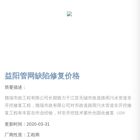
益阳管网缺陷修复价格
简要描述：
赣瑞市政工程有限公司长期致力于江苏无锡市政道路雨污水管道非
开挖修复工程，赣瑞市政有限公司对市政道路雨污水管道非开挖修
复工程有丰富在作业经验，对非开挖技术紫外光固化修复（UV-
CIPP）、局部树脂固化、不锈钢双涨环、管道检查井喷涂法、聚氨
更新时间：2020-03-31
酯喷涂、HDPE短管内衬法、碎管法CIPP翻转法、CIPP热固化、螺
厂商性质：工程商
旋缠绕法等全种类非开挖修复手法技术*