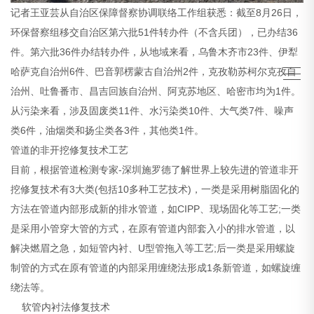
记者王亚芸从自治区保障督察协调联络工作组获悉：截至8月26日，
环保督察组移交自治区第六批51件转办件（不含兵团），已办结36
件。第六批36件办结转办件，从地域来看，乌鲁木齐市23件、伊犁
哈萨克自治州6件、巴音郭楞蒙古自治州2件，克孜勒苏柯尔克孜自
治州、吐鲁番市、昌吉回族自治州、阿克苏地区、哈密市均为1件。
从污染来看，涉及固废类11件、水污染类10件、大气类7件、噪声
类6件，油烟类和扬尘类各3件，其他类1件。
管道的非开挖修复技术工艺
目前，根据管道检测专家-深圳施罗德了解世界上较先进的管道非开
挖修复技术有3大类(包括10多种工艺技术)，一类是采用树脂固化的
方法在管道内部形成新的排水管道，如CIPP、现场固化等工艺;一类
是采用小管穿大管的方式，在原有管道内部套入小的排水管道，以
解决燃眉之急，如短管内衬、U型管拖入等工艺;后一类是采用螺旋
制管的方式在原有管道的内部采用缠绕法形成1条新管道，如螺旋缠
绕法等。
软管内衬法修复技术