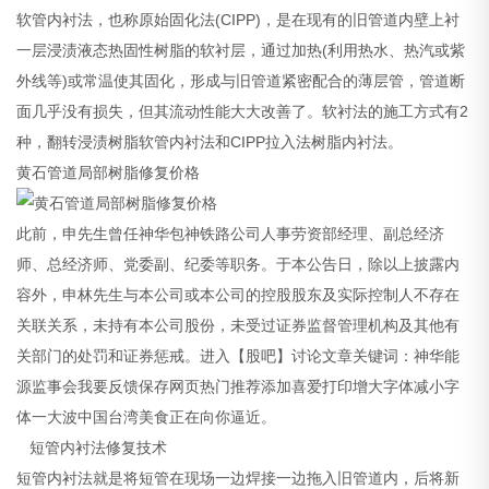
软管内衬法，也称原始固化法(CIPP)，是在现有的旧管道内壁上衬
一层浸渍液态热固性树脂的软衬层，通过加热(利用热水、热汽或紫
外线等)或常温使其固化，形成与旧管道紧密配合的薄层管，管道断
面几乎没有损失，但其流动性能大大改善了。软衬法的施工方式有2
种，翻转浸渍树脂软管内衬法和CIPP拉入法树脂内衬法。
黄石管道局部树脂修复价格
此前，申先生曾任神华包神铁路公司人事劳资部经理、副总经济
师、总经济师、党委副、纪委等职务。于本公告日，除以上披露内
容外，申林先生与本公司或本公司的控股股东及实际控制人不存在
关联关系，未持有本公司股份，未受过证券监督管理机构及其他有
关部门的处罚和证券惩戒。进入【股吧】讨论文章关键词：神华能
源监事会我要反馈保存网页热门推荐添加喜爱打印增大字体减小字
体一大波中国台湾美食正在向你逼近。
短管内衬法修复技术
短管内衬法就是将短管在现场一边焊接一边拖入旧管道内，后将新