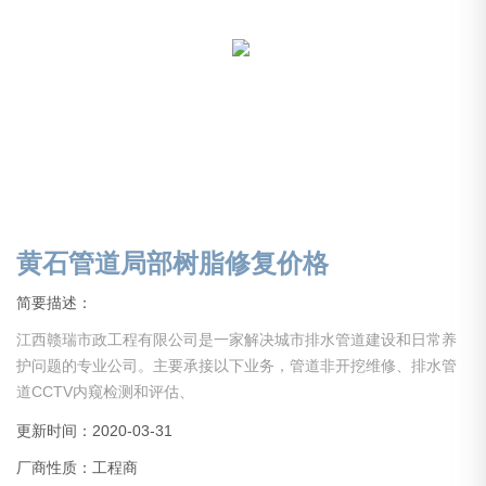
黄石管道局部树脂修复价格
简要描述：
江西赣瑞市政工程有限公司是一家解决城市排水管道建设和日常养
护问题的专业公司。主要承接以下业务，管道非开挖维修、排水管
道CCTV内窥检测和评估、
潜水封堵、潜水清捞、管道疏通、市政管道安装、清理及疏通、下
更新时间：2020-03-31
水管网检测及维护、管道养护和沉管抢修、泵站清捞。
厂商性质：工程商
公司是通过注册、许可经营的正规大型疏通清洗工程公司；公司经