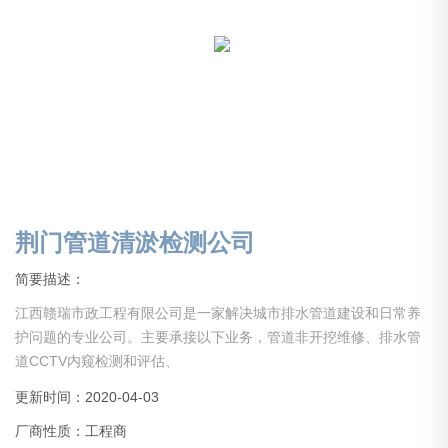
荆门管道清淤检测公司
简要描述：
江西赣瑞市政工程有限公司是一家解决城市排水管道建设和日常养
护问题的专业公司。主要承接以下业务，管道非开挖维修、排水管
道CCTV内窥检测和评估、
潜水封堵、潜水清捞、管道疏通、市政管道安装、清理及疏通、下
更新时间：2020-04-03
水管网检测及维护、管道养护和沉管抢修、泵站清捞。
厂商性质：工程商
公司是通过注册、许可经营的正规大型疏通清洗工程公司；公司经