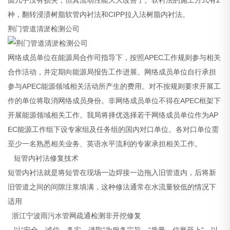
种，翻转浸渍树脂软管内衬法和CIPP拉入法树脂内衬法。
荆门管道清淤检测公司
网络成员单位在能源局合作司指导下，按照APEC工作规则参与相关
合作活动，并定期向能源局报告工作进展。网络成员单位自行承担
参与APEC能源领域相关活动所产生的费用。对不按规则要求开展工
作的单位将取消网络成员身份。非网络成员单位不得在APEC框架下
开展能源领域相关工作。我局将择优选择若干网络成员单位作为AP
EC能源工作组下设专家组及任务组的国内对口单位。各对口单位需
至少一名熟悉相关业务、英语水平流利的专家承担相关工作。
短管内衬法修复技术
短管内衬法就是将短管在现场一边焊接一边拖入旧管道内，后将新
旧管道之间的间隙注浆填满，这种修法通常在水流量较低的情况下
适用
浙江宁波雨污水管网疏通检测非开挖修复
以“安全、诚信、务实、进取"为服务宗旨，“质量，信誉至上"，以