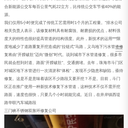
合新能源公交车每百公里气耗22立方，比传统公交车节省40%的能
源。
我们仅用5小时便完成了传统工艺需用时1个月的工程量。"排水公司
相关负责人表示，该修复材料具有耐腐蚀、耐磨损的优点，材料强
度大的特性也很好提高管道的结构强度。此外，新技术的运用***限
度地减少了道路重复开挖造成的“拉链式"马路，义乌地下污水管道修
复将由“开膛破肚"迈向“微创"时代。说到城市下水管道修复，很多市
民就会想到封道、路面“开膛破肚"、交通拥堵。去年，珠海市斗门区
对城区地下水管进行一次清淤和“体检"，发现不少隐患和缺陷，亟待
修复。这是不是意味着该区不少路段又要开挖？不是。目前，斗门
区正在推广使用一种新技术修复下水管道，这种技术不仅不需开挖
路面，速度也很快，只要几个小时就能完成。近日，在井岸镇西堤
路华联汽车城路段
三门峡不锈钢双胀环修复公司