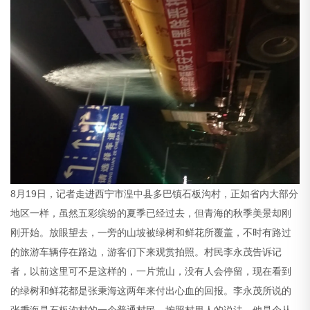
8月19日，记者走进西宁市湟中县多巴镇石板沟村，正如省内大部分
地区一样，虽然五彩缤纷的夏季已经过去，但青海的秋季美景却刚
刚开始。放眼望去，一旁的山坡被绿树和鲜花所覆盖，不时有路过
的旅游车辆停在路边，游客们下来观赏拍照。村民李永茂告诉记
者，以前这里可不是这样的，一片荒山，没有人会停留，现在看到
的绿树和鲜花都是张秉海这两年来付出心血的回报。李永茂所说的
张秉海是石板沟村的一个普通村民，按照村里人的说法，他是个从