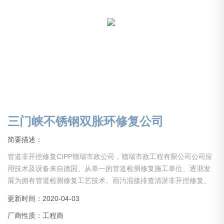
三门峡不锈钢双胀环修复公司
简要描述：
管道非开挖修复CIPP赣瑞市政公司，赣瑞市政工程有限公司公司应
用技术及设备来自德国、从单一的管道检测修复施工单位、逐渐发
展为拥有管道检测修复工艺技术、雨污混接排查清淤非开挖修复、
管道修复维护、管道修复等综合业务的市政排水管网施工部门.
更新时间：2020-04-03
管道检测及修复施工技术已日趋成熟。管道非开挖修复技术、应用
厂商性质：工程商
紫外光固化修复工艺、针对城市管道非开挖CIPP-UV内衬固化修复