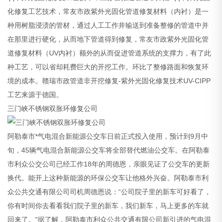
化修复工艺技术，常友市政紫外光固化管道修复材料（内衬）是一
种用树脂浸渍的管材，通过人工工作井输送到准备整修的管道中并
在那里进行硬化，从而地下管道得到修复，常友市政紫外光固化管
道修复材料（UV内衬）额外的从而促进管道系统的支撑力，有了此
种工艺，可以省却耗费巨大的开挖工作。环比了整修路面和恢复环
境的成本。赣瑞市政管道非开挖修复-紫外光固化修复技术UV-CIPP
工艺来源于德国。
三门峡不锈钢双胀环修复公司
阿勒泰市*气电混合新能源公交车日前正式投入使用，预计到9月中
旬，45辆气电混合新能源公交车将全部替代燃油公交车。在阿勒泰
市利众公交公司已经工作18年的周德恩，亲眼见证了公交车的更新
换代。能开上这种新能源的环保公交车让他格外兴奋。阿勒泰市利
众公共交通有限公司司机周德恩说：“公司院子里的新车可好看了，
你有时间你去看看我们院子里的新车，我们新车，马上更多的车就
回来了。"据了解，阿勒泰市利众公共交通有限公司新引进的气电混