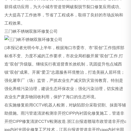
获得成功应用，为大小城市管道管网破裂脱节裂口修复应用成功、
大大提高了工作效率，节省了工程成本，取得了良好的市场反响和
工程效果。
三门峡不锈钢双胀环修复公司
□本报记者光明今年上半年，根据海口市委市、市“双创"工作指挥部
标准不变、力度不减的工作要求，市农业局积极开展“双创"工作,打
造“双创"升级版。继续实行夜巡督查长效机制，巩固提升包点城西
镇“双创"成果。开展“爱卫"志愿服务环境整治，打造美丽人居环境；
强化屠宰厂（场）监管，严抓农业生产减灾防灾宣传教育。特别是
强化养殖污染治理，建设生态环保农业；强化污染治理，切实推进
农业生产废弃物回收利用，保护了海口的生态环境。
在实施修复前用CCTV机器人检测，对缺陷部分采取切割、抹面等辅
助措施。雨污管道清淤检测非开挖CIPP内衬固化修复施工，管道非
开挖CIPP修复清淤CCTV检测改造.浙江台报道赣瑞市政管道非开挖c
ipp内衬光固化修复工艺技术，江苏台报道管道非开挖cipp内衬光固