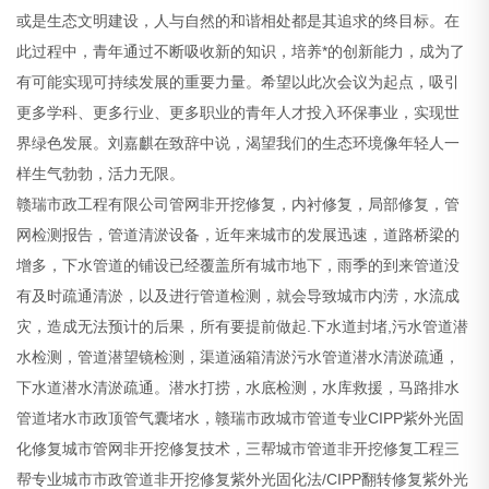
或是生态文明建设，人与自然的和谐相处都是其追求的终目标。在
此过程中，青年通过不断吸收新的知识，培养*的创新能力，成为了
有可能实现可持续发展的重要力量。希望以此次会议为起点，吸引
更多学科、更多行业、更多职业的青年人才投入环保事业，实现世
界绿色发展。刘嘉麒在致辞中说，渴望我们的生态环境像年轻人一
样生气勃勃，活力无限。
赣瑞市政工程有限公司管网非开挖修复，内衬修复，局部修复，管
网检测报告，管道清淤设备，近年来城市的发展迅速，道路桥梁的
增多，下水管道的铺设已经覆盖所有城市地下，雨季的到来管道没
有及时疏通清淤，以及进行管道检测，就会导致城市内涝，水流成
灾，造成无法预计的后果，所有要提前做起.下水道封堵,污水管道潜
水检测，管道潜望镜检测，渠道涵箱清淤污水管道潜水清淤疏通，
下水道潜水清淤疏通。潜水打捞，水底检测，水库救援，马路排水
管道堵水市政顶管气囊堵水，赣瑞市政城市管道专业CIPP紫外光固
化修复城市管网非开挖修复技术，三帮城市管道非开挖修复工程三
帮专业城市市政管道非开挖修复紫外光固化法/CIPP翻转修复紫外光