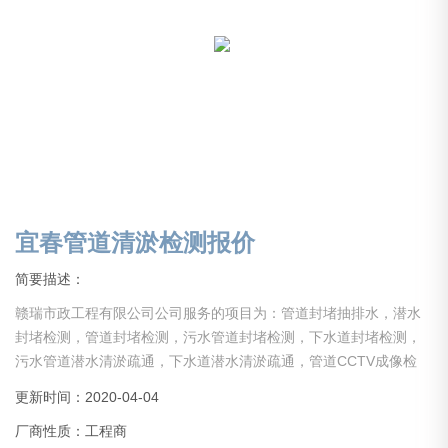
宜春管道清淤检测报价
简要描述：
赣瑞市政工程有限公司公司服务的项目为：管道封堵抽排水，潜水
封堵检测，管道封堵检测，污水管道封堵检测，下水道封堵检测，
污水管道潜水清淤疏通，下水道潜水清淤疏通，管道CCTV成像检
测，管道QV检测，管道潜望镜检测。清理疏通污水池,沉沙池，集淤
更新时间：2020-04-04
池,化粪池，沉淀池,废水池,生化污水池,管道沙井.大型高压清洗车疏
厂商性质：工程商
通排水管道、排污管道、雨水管道,市政管道,地下污水箱涵，高空管