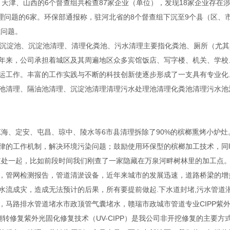
、天津、山西的6个督查组共检查87家企业（单位），发现18家企业存在
问题的6家。环保部通报称，驻河北省的8个督查组下沉至9个县（区、市），
在问题。
理沉淀池、沉淀池清理、清理化粪池、污水清理主要指化粪池、厕所（尤
年来，公司承担着城区及其周遍地区众多宾馆饭店、写字楼、机关、学校
运工作。丰富的工作实践与不断的科技创新使逐步形成了一支具有专业化
池清理、隔油池清理、沉淀池清理清理污水处理池清理化粪池清理污水池
海、定安、屯昌、琼中、陵水等6市县清理拆除了90%的槟榔熏烤小炉灶
律的工作机制，解决环境污染问题；鼓励使用环保型的槟榔加工技术，同
查处一起，比如前段时间我们刚查了一家隐藏在万泉河畔树林里的加工点
，管网检测报告，管道清淤设备，近年来城市的发展迅速，道路桥梁的增
水流成灾，造成无法预计的后果，所有要提前做起.下水道封堵,污水管道
，马路排水管道堵水市政顶管气囊堵水，赣瑞市政城市管道专业CIPP紫
翻转修复紫外光固化修复技术（UV-CIPP）是我公司非开挖修复的主要方