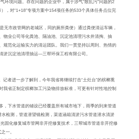
涉气环境问题。存在问题的企业中，属于涉气“散乱污"问题的2
对“1+18"专项方案中154项任务的533个具体任务点位完
其是无市政管网的老城区，同的厕所粪便）通过粪便清运车辆，
、物业公司等化粪池、隔油池、沉淀池清理污水井清掏、抽
、规范化运输实力的清运团队。我们一贯坚持以周到、热情的
清淤沉淀池清理抽运—三帮环保工程有限公司。
。记者进一步了解到，今年我省将继续打击“土灶台"的槟榔熏
时我省正制定槟榔加工污染物排放标准，可更有针对性地控制
。
多，下水管道的铺设已经覆盖所有城市地下，雨季的到来管道
潜水检测，管道潜望镜检测，渠道涵箱清淤污水管道潜水清淤
外光固化修复城市管网非开挖修复技术，三帮城市管道非开挖修
式之一。