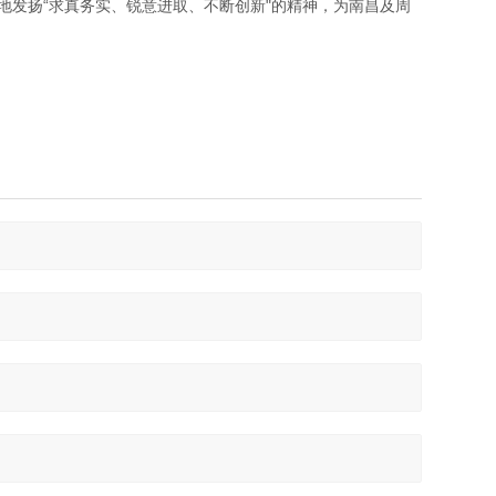
发扬“求真务实、锐意进取、不断创新"的精神，为南昌及周