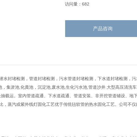
访问量：682
产品咨询
潜水封堵检测，管道封堵检测，污水管道封堵检测，下水道封堵检测，污水
，集淤池,化粪池，沉淀池,废水池,生化污水池,管道沙井.大型高压清洗
打桩吸抽载运。室内管道疏通、下水道疏通、管道安装、非开挖管道铺设、
比，蒸汽或紫外线灯固化工艺优于传统毡软管的热水固化工艺。公司不仅