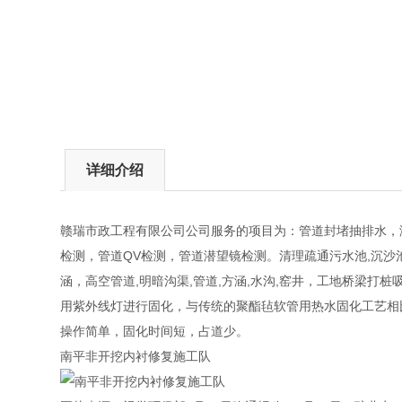
详细介绍
赣瑞市政工程有限公司公司服务的项目为：管道封堵抽排水，
检测，管道QV检测，管道潜望镜检测。清理疏通污水池,沉沙池
涵，高空管道,明暗沟渠,管道,方涵,水沟,窑井，工地桥梁
用紫外线灯进行固化，与传统的聚酯毡软管用热水固化工艺相
操作简单，固化时间短，占道少。
南平非开挖内衬修复施工队