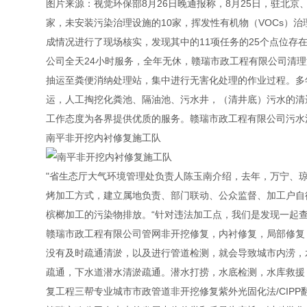
图片来源：视觉环保部8月26日晚通报称，8月25日，驻北京
家，未安装污染治理设施的10家，挥发性有机物（VOCs）治理
成情况进行了现场核实，发现其中的11项任务的25个点位存
公司全天24小时服务，全年无休，赣瑞市政工程有限公司清
抽运至粪便消纳处理站，集中进行无害化处理的作业过程。多
运，人工掏挖化粪池、隔油池、污水井，（清井底）污水的清
工作态度为各界提供优质的服务。赣瑞市政工程有限公司污水
南平非开挖内衬修复施工队
"省生态厅大气环境管理处负责人陈玉南介绍，去年，万宁、琼
烤加工方式，建立属地负责、部门联动、公众监督、加工户自
槟榔加工的污染物排放。“针对违法加工点，我们是发现一起
赣瑞市政工程有限公司管网非开挖修复，内衬修复，局部修复
没有及时疏通清淤，以及进行管道检测，就会导致城市内涝，
疏通，下水道潜水清淤疏通。潜水打捞，水底检测，水库救援
复工程三帮专业城市市政管道非开挖修复紫外光固化法/CIPP