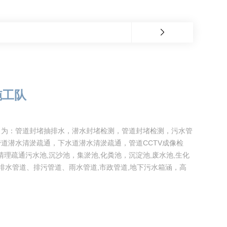
施工队
目为：管道封堵抽排水，潜水封堵检测，管道封堵检测，污水管
道潜水清淤疏通，下水道潜水清淤疏通，管道CCTV成像检
理疏通污水池,沉沙池，集淤池,化粪池，沉淀池,废水池,生化
通排水管道、排污管道、雨水管道,市政管道,地下污水箱涵，高