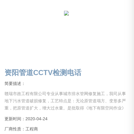
资阳管道CCTV检测电话
简要描述：
赣瑞市政工程有限公司专业从事城市排水管网修复施工，我司从事
地下污水管道破损修复，工艺特点是：无论原管道塌方、变形多严
重，把原管道扩大，增大过水量。是批取得《地下有限空间作业》
证书单位，现为非开挖技术协会（CSTT）。
更新时间：2020-04-24
与其他非开挖技术相比，我公司对地下污水管道破裂修复技术亮
厂商性质：工程商
点：不挖操作坑，一铁锹土都不挖！！！对交通、环境等没有丝毫