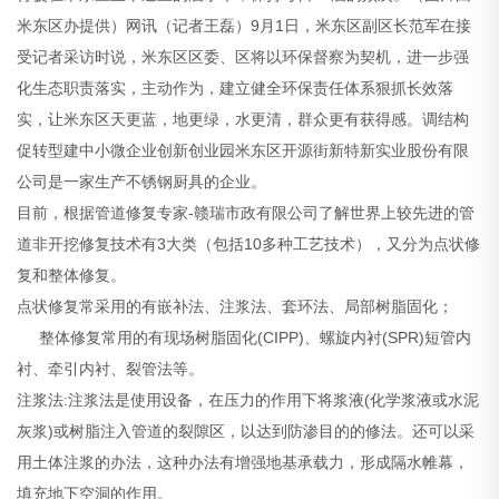
米东区办提供）网讯（记者王磊）9月1日，米东区副区长范军在接
受记者采访时说，米东区区委、区将以环保督察为契机，进一步强
化生态职责落实，主动作为，建立健全环保责任体系狠抓长效落
实，让米东区天更蓝，地更绿，水更清，群众更有获得感。调结构
促转型建中小微企业创新创业园米东区开源街新特新实业股份有限
公司是一家生产不锈钢厨具的企业。
目前，根据管道修复专家-赣瑞市政有限公司了解世界上较先进的管
道非开挖修复技术有3大类（包括10多种工艺技术），又分为点状修
复和整体修复。
点状修复常采用的有嵌补法、注浆法、套环法、局部树脂固化；
整体修复常用的有现场树脂固化(CIPP)、螺旋内衬(SPR)短管内
衬、牵引内衬、裂管法等。
注浆法:注浆法是使用设备，在压力的作用下将浆液(化学浆液或水泥
灰浆)或树脂注入管道的裂隙区，以达到防渗目的的修法。还可以采
用土体注浆的办法，这种办法有增强地基承载力，形成隔水帷幕，
填充地下空洞的作用。