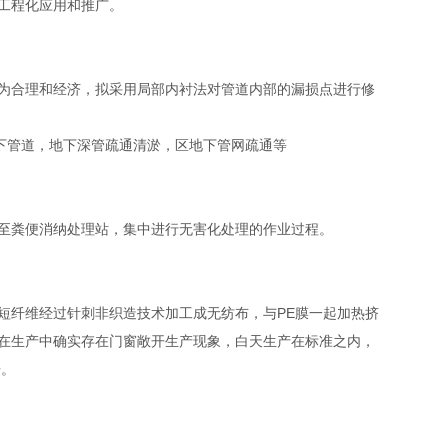
工程化应用和推广。
为合理和经济，拟采用局部内衬法对管道内部的漏损点进行修
下管道，地下深管疏通清淤，区地下管网疏通等
至粪便消纳处理站，集中进行无害化处理的作业过程。
短纤维经过针刺非织造技术加工成无纺布，与PE膜一起加热挤
在生产中确实存在门窗敞开生产现象，白天生产在标准之内，
告。