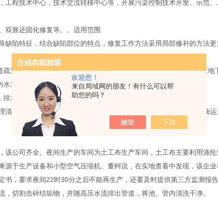
，工程技术中心，技术交流转移中心等，开展污染控制技术开发、示范、
复、双胀还固化修复等。。适用范围
缺陷特征，结合缺陷部位的特点，修复工作方法采用局部修补的方法更
道疏通，村镇下水道清疏，街道下水管道清淤长年承包服务，清理社区地
欢迎您！
污水主管道疏通、各种疑难管道疏通。
来自局域网的朋友！有什么可以帮
助您的吗？
，排水渠清洗，涵箱清淤，疏通渠道服务。
理清运主要指化粪池、污水池、沉淀池、厕所，通过粪便清运车辆，抽运
，该公司齐全。夜间生产的车间为土工布生产车间，土工布主要利用涤纶
来源于生产设备和小型空气压缩机。董柯说，在实地查看中发现，该企业
定书，要求夜间22时30分之后不能再生产，还要及时提供第三方监测报
流，切割击碎结垢物，并随高压水流排出管道，将池、管内清洗干净。