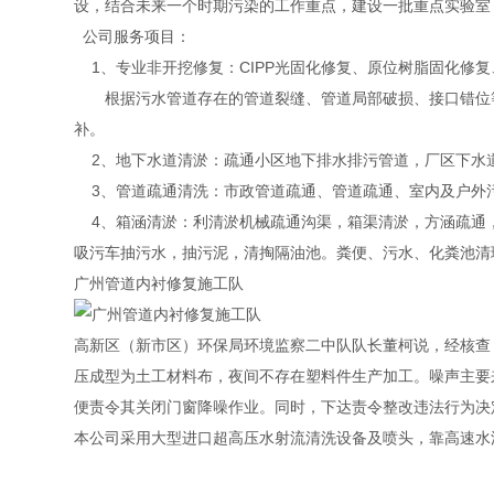
设，结合未来一个时期污染的工作重点，建设一批重点实验室
公司服务项目：
1、专业非开挖修复：CIPP光固化修复、原位树脂固化修
根据污水管道存在的管道裂缝、管道局部破损、接口错位等
补。
2、地下水道清淤：疏通小区地下排水排污管道，厂区下水
3、管道疏通清洗：市政管道疏通、管道疏通、室内及户外
4、箱涵清淤：利清淤机械疏通沟渠，箱渠清淤，方涵疏通
吸污车抽污水，抽污泥，清掏隔油池。粪便、污水、化粪池清
广州管道内衬修复施工队
高新区（新市区）环保局环境监察二中队队长董柯说，经核查
压成型为土工材料布，夜间不存在塑料件生产加工。噪声主要
便责令其关闭门窗降噪作业。同时，下达责令整改违法行为决
本公司采用大型进口超高压水射流清洗设备及喷头，靠高速水