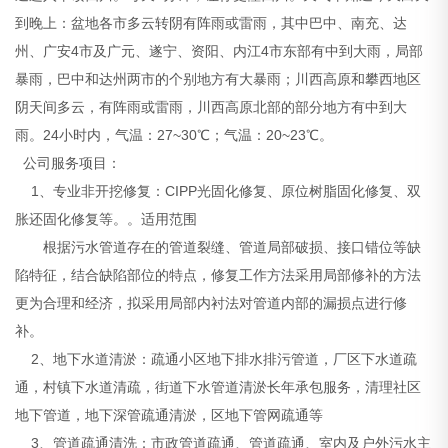
到晚上：盆地各市多云转阴有阵雨或雷雨，其中巴中、南充、达
州、广安4市及广元、遂宁、资阳、内江4市东部有中到大雨，局部
暴雨，巴中和达州两市的个别地方有大暴雨；川西高原和攀西地区
阴天间多云，有阵雨或雷雨，川西高原北部的部分地方有中到大
雨。24小时内，气温：27~30℃；气温：20~23℃。
公司服务项目：
1、专业非开挖修复：CIPP光固化修复、原位树脂固化修复、双
胀还固化修复等。。适用范围
根据污水管道存在的管道裂缝、管道局部破损、接口错位等缺
陷特征，结合缺陷部位的特点，修复工作方法采用局部修补的方法
更为合理和经济，拟采用局部内衬法对管道内部的漏损点进行修
补。
2、地下水道清淤：疏通小区地下排水排污管道，厂区下水道疏
通，村镇下水道清疏，街道下水管道清淤长年承包服务，清理社区
地下管道，地下深管疏通清淤，区地下管网疏通等
3、管道疏通清洗：市政管道疏通、管道疏通、室内及户外污水主