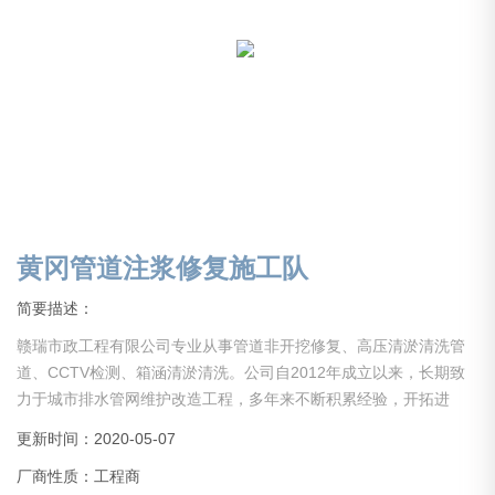
黄冈管道注浆修复施工队
简要描述：
赣瑞市政工程有限公司专业从事管道非开挖修复、高压清淤清洗管
道、CCTV检测、箱涵清淤清洗。公司自2012年成立以来，长期致
力于城市排水管网维护改造工程，多年来不断积累经验，开拓进
取，引进设备，吸引人才。现公司已初具规模，业务分部于全国。
更新时间：2020-05-07
现公司设备齐全，经验丰富，具备中大型项目管理能力。公司长期
厂商性质：工程商
以来在同行业里保持人才、技术、设备水平，服务于社会各界！