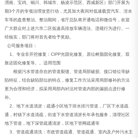
渭南、宝鸡、铜川、韩城市、杨凌示范区、西咸新区）部门开展为
期3个月的专项治理攻坚行动，尤其加大夜间对低速载货汽车、泔水
车等的盘查整治。整治期间，省厅总队将开通电话和微信号，欢迎
广大群众对上述六市二区低速高排放车辆违法、违规行为进行。一
经核实，部门将对首先者给予奖励。
公司服务项目：
1、专业非开挖修复：CIPP光固化修复、原位树脂固化修复、双
胀还固化修复等。。适用范围
根据污水管道存在的管道裂缝、管道局部破损、接口错位等缺
陷特征，结合缺陷部位的特点，修复工作方法采用局部修补的方法
更为合理和经济，拟采用局部内衬法对管道内部的漏损点进行修
补。
2、地下水道清淤：疏通小区地下排水排污管道，厂区下水道疏
通，村镇下水道清疏，街道下水管道清淤长年承包服务，清理社区
地下管道，地下深管疏通清淤，区地下管网疏通等
3、管道疏通清洗：市政管道疏通、管道疏通、室内及户外污水主