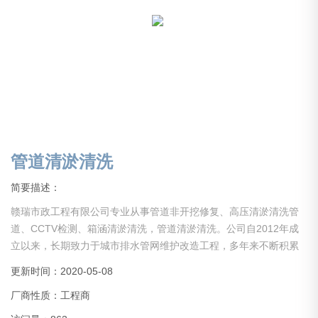
管道清淤清洗
简要描述：
赣瑞市政工程有限公司专业从事管道非开挖修复、高压清淤清洗管
道、CCTV检测、箱涵清淤清洗，管道清淤清洗。公司自2012年成
立以来，长期致力于城市排水管网维护改造工程，多年来不断积累
经验，开拓进取，引进设备，吸引人才。现公司已初具规模，业务
更新时间：2020-05-08
分部于全国。现公司设备齐全，经验丰富，具备中大型项目管理能
厂商性质：工程商
力。公司长期以来在同行业里保持人才、技术、设备水平，服务于
社会各界！