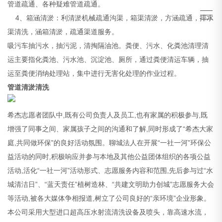
管道疏通、各种疑难管道疏通。
4、箱涵清淤：利清淤机械疏通沟渠，箱渠清淤，方涵疏通，排水
渠清洗，涵箱清淤，疏通渠道服务。
吸污车抽污水，抽污泥，清掏隔油池。粪便、污水、化粪池清理清
运主要指化粪池、污水池、沉淀池、厕所，通过粪便清运车辆，抽
运至粪便消纳处理站，集中进行无害化处理的作业过程。
管道清淤清洗
希杰志愿者团队中,既有公司负责人及员工,也有家属的积极参与,既
增强了同事之间、家属孩子之间的沟通和了解,同时形成了“希杰大家
庭,共同做环保”的良好活动氛围。聊城法人在开展“一社一河”环保公
益活动的同时,积极响应并参与本地及其他公益团体组织的各项公益
活动,活化“一社一河”活动形式、志愿服务内容和范围,先后参与过“水
城清洁日”、“蓝天责任”植树造林、“共建文明助力创城”志愿服务大会
等活动,被各大媒体争相报道,树立了公司良好的“亲环境”企业形象。
本公司采用大型进口超高压水射流清洗设备及喷头，靠高速水流，