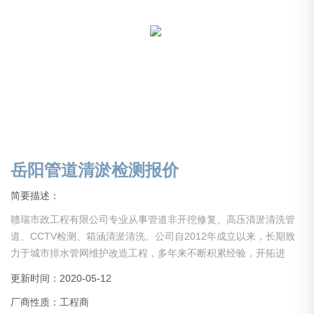
岳阳管道清淤检测报价
简要描述：
赣瑞市政工程有限公司专业从事管道非开挖修复、高压清淤清洗管
道、CCTV检测、箱涵清淤清洗。公司自2012年成立以来，长期致
力于城市排水管网维护改造工程，多年来不断积累经验，开拓进
取，引进设备，吸引人才。现公司已初具规模，业务分部于全国。
更新时间：2020-05-12
现公司设备齐全，经验丰富，具备中大型项目管理能力。公司长期
厂商性质：工程商
以来在同行业里保持人才、技术、设备水平，服务于社会各界！