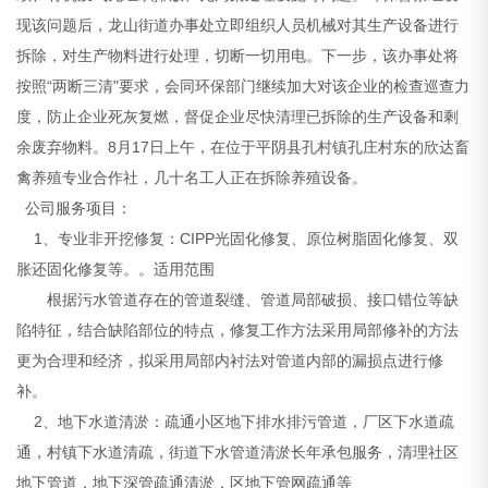
现该问题后，龙山街道办事处立即组织人员机械对其生产设备进行
拆除，对生产物料进行处理，切断一切用电。下一步，该办事处将
按照“两断三清"要求，会同环保部门继续加大对该企业的检查巡查力
度，防止企业死灰复燃，督促企业尽快清理已拆除的生产设备和剩
余废弃物料。8月17日上午，在位于平阴县孔村镇孔庄村东的欣达畜
禽养殖专业合作社，几十名工人正在拆除养殖设备。
公司服务项目：
1、专业非开挖修复：CIPP光固化修复、原位树脂固化修复、双
胀还固化修复等。。适用范围
根据污水管道存在的管道裂缝、管道局部破损、接口错位等缺
陷特征，结合缺陷部位的特点，修复工作方法采用局部修补的方法
更为合理和经济，拟采用局部内衬法对管道内部的漏损点进行修
补。
2、地下水道清淤：疏通小区地下排水排污管道，厂区下水道疏
通，村镇下水道清疏，街道下水管道清淤长年承包服务，清理社区
地下管道，地下深管疏通清淤，区地下管网疏通等