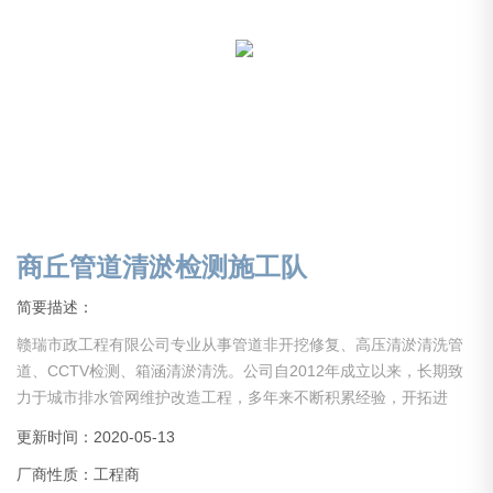
商丘管道清淤检测施工队
简要描述：
赣瑞市政工程有限公司专业从事管道非开挖修复、高压清淤清洗管
道、CCTV检测、箱涵清淤清洗。公司自2012年成立以来，长期致
力于城市排水管网维护改造工程，多年来不断积累经验，开拓进
取，引进设备，吸引人才。现公司已初具规模，业务分部于全国。
更新时间：2020-05-13
现公司设备齐全，经验丰富，具备中大型项目管理能力。公司长期
厂商性质：工程商
以来在同行业里保持人才、技术、设备水平，服务于社会各界！