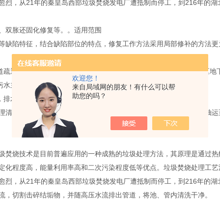
愈烈，从21年的秦皇岛西部垃圾焚烧发电厂遭抵制而停工，到216年的
复、双胀还固化修复等。。适用范围
缺陷特征，结合缺陷部位的特点，修复工作方法采用局部修补的方法更
道疏通，村镇下水道清疏，街道下水管道清淤长年承包服务，清理社区地
欢迎您！
污水主管道疏通、各种疑难管道疏通。
来自局域网的朋友！有什么可以帮
助您的吗？
，排水渠清洗，涵箱清淤，疏通渠道服务。
理清运主要指化粪池、污水池、沉淀池、厕所，通过粪便清运车辆，抽运
圾焚烧技术是目前普遍应用的一种成熟的垃圾处理方法，其原理是通过热
定化程度高，能量利用率高和二次污染程度低等优点。垃圾焚烧处理工艺
愈烈，从21年的秦皇岛西部垃圾焚烧发电厂遭抵制而停工，到216年的
流，切割击碎结垢物，并随高压水流排出管道，将池、管内清洗干净。