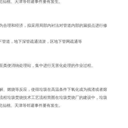
湖北仙桃、天津等邻避事件屡有发生。
为合理和经济，拟采用局部内衬法对管道内部的漏损点进行修
下管道，地下深管疏通清淤，区地下管网疏通等
至粪便消纳处理站，集中进行无害化处理的作业过程。
解、燃烧等反应，使得垃圾在高温条件下氧化成为残渣或者熔
流程垃圾焚烧技术工艺流程简图在垃圾焚烧厂的建设中，垃圾
湖北仙桃、天津等邻避事件屡有发生。