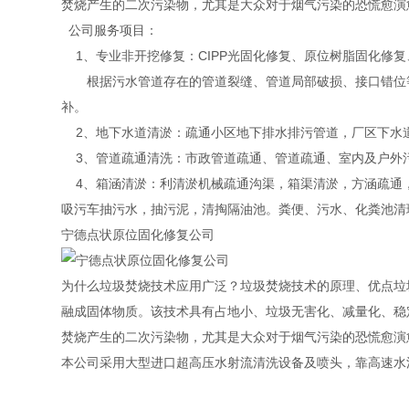
焚烧产生的二次污染物，尤其是大众对于烟气污染的恐慌愈演
公司服务项目：
1、专业非开挖修复：CIPP光固化修复、原位树脂固化修
根据污水管道存在的管道裂缝、管道局部破损、接口错位等
补。
2、地下水道清淤：疏通小区地下排水排污管道，厂区下水
3、管道疏通清洗：市政管道疏通、管道疏通、室内及户外
4、箱涵清淤：利清淤机械疏通沟渠，箱渠清淤，方涵疏通
吸污车抽污水，抽污泥，清掏隔油池。粪便、污水、化粪池清
宁德点状原位固化修复公司
为什么垃圾焚烧技术应用广泛？垃圾焚烧技术的原理、优点垃
融成固体物质。该技术具有占地小、垃圾无害化、减量化、稳
焚烧产生的二次污染物，尤其是大众对于烟气污染的恐慌愈演
本公司采用大型进口超高压水射流清洗设备及喷头，靠高速水