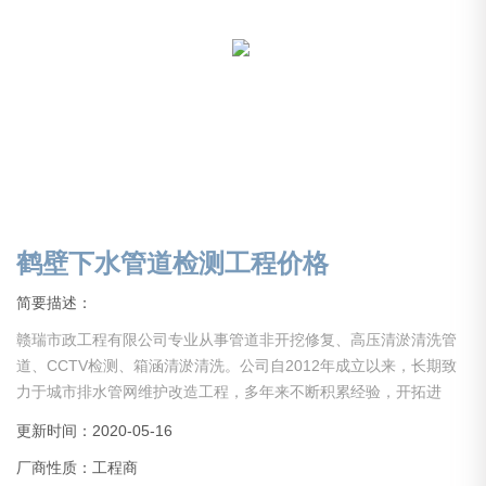
鹤壁下水管道检测工程价格
简要描述：
赣瑞市政工程有限公司专业从事管道非开挖修复、高压清淤清洗管
道、CCTV检测、箱涵清淤清洗。公司自2012年成立以来，长期致
力于城市排水管网维护改造工程，多年来不断积累经验，开拓进
取，引进设备，吸引人才。现公司已初具规模，业务分部于全国。
更新时间：2020-05-16
现公司设备齐全，经验丰富，具备中大型项目管理能力。公司长期
厂商性质：工程商
以来在同行业里保持人才、技术、设备水平，服务于社会各界！