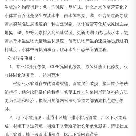
生标准的物理指标：色，浑浊度，臭和味。什么是水体富营养化？
水体富营养化是发生在淡水中，由水体中氮、磷、钾含量过高导致
藻类突然性过度增殖的一种自然现象。水体富营养化形成原因主要
是氮、磷、钾等元素排入到流速缓慢、更新周期长的地表水体，使
藻类等水生生物大量地生长繁殖，使有机物产生的速度远远超过消
耗速度，水体中有机物积蓄，破坏水生生态平衡的过程。
公司服务项目：
1、专业非开挖修复：CIPP光固化修复、原位树脂固化修复、双
胀还固化修复等。。适用范围
根据污水管道存在的管道裂缝、管道局部破损、接口错位等缺
陷特征，结合缺陷部位的特点，修复工作方法采用局部修补的方法
更为合理和经济，拟采用局部内衬法对管道内部的漏损点进行修
补。
2、地下水道清淤：疏通小区地下排水排污管道，厂区下水道疏
通，村镇下水道清疏，街道下水管道清淤长年承包服务，清理社区
地下管道，地下深管疏通清淤，区地下管网疏通等