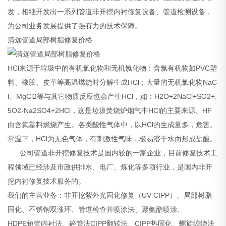
发，相继开发出一系列管道非开挖内衬修复设备、管道检测设备，
为公司业务发展提供了强有力的技术保障。
清远管道局部树脂修复价格
HCl来源于垃圾中的有机氯化物和无机氯化物：含氯有机物如PVC塑
料、橡胶、皮革等高温燃烧时分解生成HCl；大量的无机氯化物NaC
l、MgCl2等与其它物质反应也会产生HCl，如：H2O+2NaCl+SO2+.
5O2-Na2SO4+2HCl，这是垃圾焚烧炉烟气中HCl的主要来源。HF
由含氟塑料燃烧产生。各类酸性气体中，以HCl的生成量多，危害。
常温下，HCl为无色气体，有刺激性气味，极易溶于水而形成盐酸。
公司管道非开挖修复技术是国内较的一家企业，目前修复技术工
程领域已经涉及市政供排水、电厂、炼化等多项行业，是国内非开
挖内衬修复技术服务的。
我们的主营业务：非开挖紫外光固化修复（UV-CIPP）、局部树脂
固化、不锈钢双涨环、管道检查井喷涂法、聚氨酯喷涂、
HDPE短管内衬法、碎管法CIPP翻转法、CIPP热固化、螺旋缠绕法