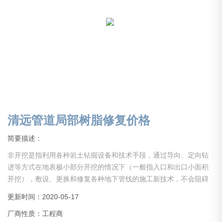
清远管道局部树脂修复价格
简要描述：
非开挖是指利用各种岩土钻掘设备和技术手段，通过导向、定向钻
进等方式在地表极小部分开挖的情况下（一般指入口和出口小面积
开挖），敷设、更换和修复各种地下管线的施工新技术，不会阻碍
交通，不会破坏绿地，植被，不会影响商店，学校和居民的正常生
更新时间：2020-05-17
活和工作秩序，解决了传统开挖施工对居民生活的干扰，对交通，
厂商性质：工程商
环境，周边建筑物基础的破坏和不良影响，因此具有较高的社会经