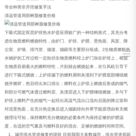
等全种类非开挖修复手法
清远管道局部树脂修复价格
下吸式固定双层炉排热水炉是应用较广的一种结构形式，其充分考
虑生物质燃料燃烧特性，由炉门、炉排、炉膛、受热面、风室、降
尘室、炉墙、排汽管、烟道、烟囱等主要部分组成。2生物质燃料热
水锅炉的工作过程一定粒径生物质燃料经上炉门加在炉排上，根据
生物质容易着火的燃料特性，片刻就会燃烧起来，在引风机引导下
进行下吸式燃烧；上炉排漏下的燃料屑和灰渣到下炉膛底部继续燃
烧并燃烬，然后经出灰口排出；燃料在上炉排上燃烧后形成的烟气
和部分可燃气体透过燃料层、灰渣层进入下炉膛继续燃烧，并与下
炉排上燃料产生的烟气一起经出高温气流出口流向后面的降尘室和
对流受热面，在充分热交换后进入烟囱排向外界节能原理由有关燃
烧理论可知，保持燃料充分燃烧的必要条件为保持足够的炉膛温
度，合适的空气量及与燃料良好的混合、足够的燃烧时间和空间。
1、城市排水管道修复的现状 目前我国大多数城市，排水管道损坏