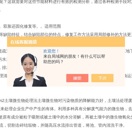
呢？这就需要对这些节能材料进行有效的检测分析，通过各种检测手段对
。
复、双胀还固化修复等。。适用范围
缺陷特征，结合缺陷部位的特点，修复工作方法采用局部修补的方法更
欢迎您！
道疏通，村镇下水道清疏，街道下水管道清淤长年承包服务，清理社区地
来自局域网的朋友！有什么可以帮
污水主管道疏通、各种疑难管道疏通。
助您的吗？
，排水渠清洗，涵箱清淤，疏通渠道服务。
理清运主要指化粪池、污水池、沉淀池、厕所，通过粪便清运车辆，抽运
到97%2土壤微生物处理法土壤微生物对污染物质的降解能力好，土壤法处
生物来处理企业生产中产生的有体。利用多种具有分解废气能力的微生物，
，使原有成分被粒子吸附或被土壤中的水分溶解，再被土壤中的微生物氧化
流，切割击碎结垢物，并随高压水流排出管道，将池、管内清洗干净。