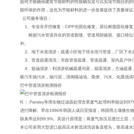
如何才能确保建筑节能材料的性能确实是可以实现节能目的的
能环保的作用，这也为节能材料的进一步发展提供了质量保证
公司服务项目：
1、专业非开挖修复：CIPP光固化修复、原位树脂固化修
根据污水管道存在的管道裂缝、管道局部破损、接口错位等
补。
2、地下水道清淤：疏通小区地下排水排污管道，厂区下水
3、管道疏通清洗：市政管道疏通、管道疏通、室内及户外
4、箱涵清淤：利清淤机械疏通沟渠，箱渠清淤，方涵疏通
吸污车抽污水，抽污泥，清掏隔油池。粪便、污水、化粪池清
巴中管道清淤检测报价
R.：.Pandey等用生物过滤器处理含苯废气处理利率能达
进行降解。早在1996年韩国人成日至报道，韩国用土壤微
除臭率达到99.9%。其设计原理是：将废气加压后透过土层
本公司采用大型进口超高压水射流清洗设备及喷头，靠高速水