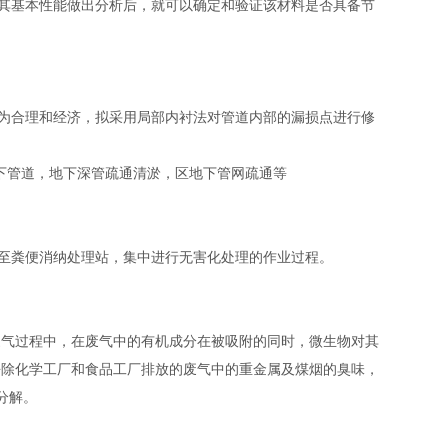
其基本性能做出分析后，就可以确定和验证该材料是否具备节
为合理和经济，拟采用局部内衬法对管道内部的漏损点进行修
下管道，地下深管疏通清淤，区地下管网疏通等
至粪便消纳处理站，集中进行无害化处理的作业过程。
理废气过程中，在废气中的有机成分在被吸附的同时，微生物对其
去除化学工厂和食品工厂排放的废气中的重金属及煤烟的臭味，
分解。