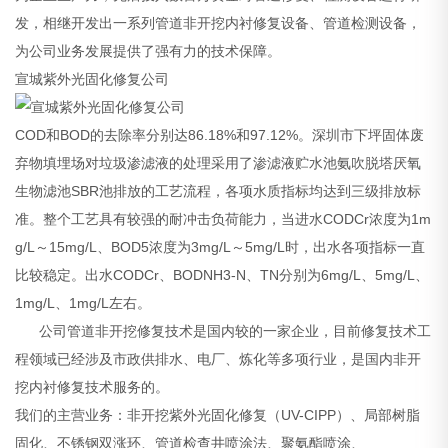
发，相继开发出一系列管道非开挖内衬修复设备、管道检测设备，
为公司业务发展提供了强有力的技术保障。
宣城紫外光固化修复公司
COD和BOD的去除率分别达86.18%和97.12%。深圳市下坪固体废
弃物填埋场对垃圾渗滤液的处理采用了渗滤液贮水池氨吹脱塔厌氧
生物滤池SBR池排放的工艺流程，各项水质指标均达到三级排放标
准。整个工艺具有较强的耐冲击负荷能力，当进水CODCr浓度为1m
g/L～15mg/L、BOD5浓度为3mg/L～5mg/L时，出水各项指标一直
比较稳定。出水CODCr、BODNH3-N、TN分别为6mg/L、5mg/L、
1mg/L、1mg/L左右。
公司管道非开挖修复技术是国内较的一家企业，目前修复技术工
程领域已经涉及市政供排水、电厂、炼化等多项行业，是国内非开
挖内衬修复技术服务的。
我们的主营业务：非开挖紫外光固化修复（UV-CIPP）、局部树脂
固化、不锈钢双涨环、管道检查井喷涂法、聚氨酯喷涂、