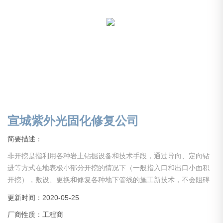
宣城紫外光固化修复公司
简要描述：
非开挖是指利用各种岩土钻掘设备和技术手段，通过导向、定向钻
进等方式在地表极小部分开挖的情况下（一般指入口和出口小面积
开挖），敷设、更换和修复各种地下管线的施工新技术，不会阻碍
交通，不会破坏绿地，植被，不会影响商店，学校和居民的正常生
更新时间：2020-05-25
活和工作秩序，解决了传统开挖施工对居民生活的干扰，对交通，
厂商性质：工程商
环境，周边建筑物基础的破坏和不良影响，因此具有较高的社会经