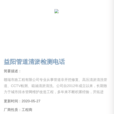
益阳管道清淤检测电话
简要描述：
赣瑞市政工程有限公司专业从事管道非开挖修复、高压清淤清洗管
道、CCTV检测、箱涵清淤清洗。公司自2012年成立以来，长期致
力于城市排水管网维护改造工程，多年来不断积累经验，开拓进
取，引进设备，吸引人才。现公司已初具规模，业务分部于全国。
更新时间：2020-05-27
现公司设备齐全，经验丰富，具备中大型项目管理能力。公司长期
厂商性质：工程商
以来在同行业里保持人才、技术、设备水平，服务于社会各界！