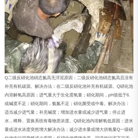
Q二级反硝化池硝态氮高无浮泥原因：二级反硝化池硝态氮高且没有
补充有机碳源。解决办法：在二级反硝化池补充有机碳源。Q硝化池
内溶解氧高原因：进气量大于生化需氧量；硝化期间，pH值低于6.
或碱度不足；硝化期间，氨氮不足；硝化菌受或中毒。解决办法：
适当减少进气量；补充碱度；增加进水量或减少进气量；停止进
水，稀释、置换系统有毒物质浓度。Q硝化池内溶解氧低原因：进水
量或进水浓度突然增大解决办法：减少进水量或增大供氧量Q一级硝
化池内污泥突然减少原因：反硝化池搅拌未开，回流的污泥下沉于