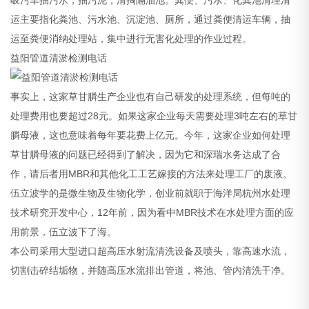
运主要指化粪池、污水池、沉淀池、厕所，通过粪便清运车辆，抽
运至粪便消纳处理站，集中进行无害化处理的作业过程。
益阳管道清淤检测电话
事实上，这家草甘膦生产企业也有自己研发的处理系统，但每吨的
处理费用也要超过28元。如果这家企业每天需要处理3吨左右的草甘
膦母液，这也意味着每年要花费上亿元。今年，这家企业如何处理
草甘膦母液的问题已经得到了解决，因为它和深瑞水务达成了合
作，请后者用MBR和其他化工工艺嫁接的方法来处理工厂的废液。
伍立波学的是微生物及生物化学，创业前就职于海洋局杭州水处理
技术研究开发中心，12年前，因为看中MBR技术在水处理方面的应
用前景，伍立波下了海。
本公司采用大型进口超高压水射流清洗设备及喷头，靠高速水流，
切割击碎结垢物，并随高压水流排出管道，将池、管内清洗干净。