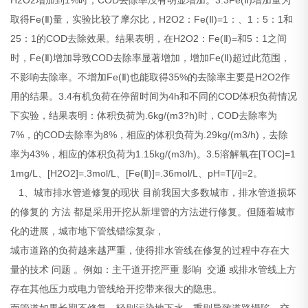
取得Fe(Ⅱ)量，实验比较了摩尔比，H2O2：Fe(Ⅱ)=1：、1：5：1和
25：1的COD去除效果。结果表明，在H2O2：Fe(Ⅱ)=和5：1之间
时，Fe(Ⅱ)增加导致COD去除率显著增加，增加Fe(Ⅱ)超过此范围，
不影响去除率。不增加Fe(Ⅱ)也能取得35%的去除率主要是H2O2作
用的结果。3.4有机负荷在停留时间为4h和不同的COD体积负荷情况
下实验，结果表明：体积负荷为.6kg/(m3?h)时，COD去除率为
7%，的COD去除率为8%，相应的体积负荷为.29kg/(m3/h)，去除
率为43%，相应的体积负荷为1.15kg/(m3/h)。3.5溶解氧在[TOC]=1
1mg/L、[H2O2]=.3mol/L、[Fe(Ⅱ)]=.36mol/L、pH=T[/i]=2。
1、城市排水管道修复的现状 目前我国大多数城市，排水管道损坏
的修复的 方法 都是采用开挖从新埋管的方法进行修复。但随着城市
化的进展，城市地下管线错综复杂，
城市道路的负荷越来越严重，使得排水管线在修复的过程中存在大
量的技术 问题 。例如：主干道开挖严重 影响 交通 或排水管线上方
存在其他压力或电力管线给开挖带来很大的隐患。
而管道如果长期不修复，轻则污染地下水，重则导致道路塌陷，交