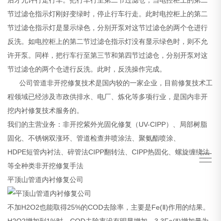
节过滤仓指示灯刚好变绿时，停止行车行走。此时电控柜上的第二
节过滤仓指示灯是显示绿色，分别开泵对这节过滤仓的两个仓进行
反洗。如电控柜上的第二节过滤仓指示灯没有显示绿色时，则不允
许开泵。同样，把行车行至第三节和第四节过滤仓，分别开泵对这
节过滤仓的两个仓进行反洗。此时，反洗操作完成。
公司管道非开挖修复技术是国内较的一家企业，目前修复技术工
程领域已经涉及市政供排水、电厂、炼化等多项行业，是国内非开
挖内衬修复技术服务的。
我们的主营业务：非开挖紫外光固化修复（UV-CIPP）、局部树脂
固化、不锈钢双涨环、管道检查井喷涂法、聚氨酯喷涂、
HDPE短管内衬法、碎管法CIPP翻转法、CIPP热固化、螺旋缠绕法
等全种类非开挖修复手法
平顶山管道内衬修复公司
不加H2O2也能取得25%的COD去除率，主要是Fe(Ⅱ)作用的结果。
H2O2增加到1%时，COD去除率没有明显增加。3.3Fe(Ⅱ)增加量为