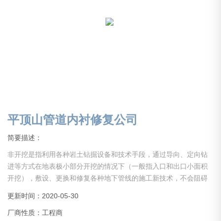
平顶山管道内衬修复公司
简要描述：
非开挖是指利用各种岩土钻掘设备和技术手段，通过导向、定向钻
进等方式在地表极小部分开挖的情况下（一般指入口和出口小面积
开挖），敷设、更换和修复各种地下管线的施工新技术，不会阻碍
交通，不会破坏绿地，植被，不会影响商店，学校和居民的正常生
更新时间：2020-05-30
活和工作秩序，解决了传统开挖施工对居民生活的干扰，对交通，
厂商性质：工程商
环境，周边建筑物基础的破坏和不良影响，因此具有较高的社会经