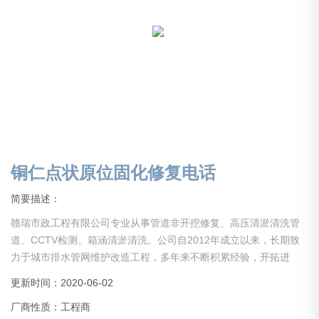
铜仁点状原位固化修复电话
简要描述：
赣瑞市政工程有限公司专业从事管道非开挖修复、高压清淤清洗管
道、CCTV检测、箱涵清淤清洗。公司自2012年成立以来，长期致
力于城市排水管网维护改造工程，多年来不断积累经验，开拓进
取，引进设备，吸引人才。现公司已初具规模，业务分部于全国。
更新时间：2020-06-02
现公司设备齐全，经验丰富，具备中大型项目管理能力。公司长期
厂商性质：工程商
以来在同行业里保持人才、技术、设备水平，服务于社会各界！