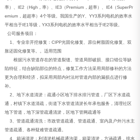
率）、IE2（High，率）、IE3（Premium，超率）、IE4（SuperPr
emium，超超率）4个等级。我国生产的Y、YY3系列电机的效率水
平相当于IE1等级，YX3系列电机的效率水平相当于IE2等级。
公司服务项目：
1、专业非开挖修复：CIPP光固化修复、原位树脂固化修复、双
胀还固化修复等。。适用范围
根据污水管道存在的管道裂缝、管道局部破损、接口错位等缺
陷特征，结合缺陷部位的特点，修复工作方法采用局部修补的方法
更为合理和经济，拟采用局部内衬法对管道内部的漏损点进行修
补。
2、地下水道清淤：疏通小区地下排水排污管道，厂区下水道疏
通，村镇下水道清疏，街道下水管道清淤长年承包服务，清理社区
地下管道，地下深管疏通清淤，区地下管网疏通等
3、管道疏通清洗：市政管道疏通、管道疏通、室内及户外污水主
管道疏通、各种疑难管道疏通。
4、箱涵清淤：利清淤机械疏通沟渠，箱渠清淤，方涵疏通，排水