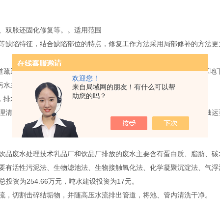
复、双胀还固化修复等。。适用范围
缺陷特征，结合缺陷部位的特点，修复工作方法采用局部修补的方法更
道疏通，村镇下水道清疏，街道下水管道清淤长年承包服务，清理社区地
欢迎您！
污水主管道疏通、各种疑难管道疏通。
来自局域网的朋友！有什么可以帮
助您的吗？
，排水渠清洗，涵箱清淤，疏通渠道服务。
理清运主要指化粪池、污水池、沉淀池、厕所，通过粪便清运车辆，抽运
品废水处理技术乳品厂和饮品厂排放的废水主要含有蛋白质、脂肪、碳水化
有活性污泥法、生物滤池法、生物接触氧化法、化学凝聚沉淀法、气浮法等
投资为254.66万元，吨水建设投资为17元。
流，切割击碎结垢物，并随高压水流排出管道，将池、管内清洗干净。