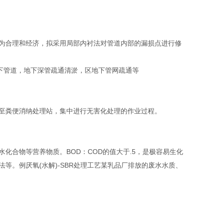
为合理和经济，拟采用局部内衬法对管道内部的漏损点进行修
下管道，地下深管疏通清淤，区地下管网疏通等
至粪便消纳处理站，集中进行无害化处理的作业过程。
合物等营养物质。BOD：COD的值大于.5，是极容易生化
。例厌氧(水解)-SBR处理工艺某乳品厂排放的废水水质、