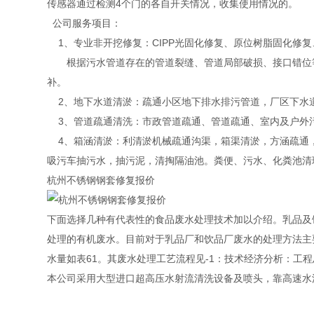
传感器通过检测4个门的各自开关情况，收集使用情况的。
公司服务项目：
1、专业非开挖修复：CIPP光固化修复、原位树脂固化修
根据污水管道存在的管道裂缝、管道局部破损、接口错位等
补。
2、地下水道清淤：疏通小区地下排水排污管道，厂区下水
3、管道疏通清洗：市政管道疏通、管道疏通、室内及户外
4、箱涵清淤：利清淤机械疏通沟渠，箱渠清淤，方涵疏通
吸污车抽污水，抽污泥，清掏隔油池。粪便、污水、化粪池清
杭州不锈钢钢套修复报价
下面选择几种有代表性的食品废水处理技术加以介绍。乳品及饮
处理的有机废水。目前对于乳品厂和饮品厂废水的处理方法主要
水量如表61。其废水处理工艺流程见-1：技术经济分析：工程总
本公司采用大型进口超高压水射流清洗设备及喷头，靠高速水