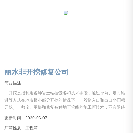
丽水非开挖修复公司
简要描述：
非开挖是指利用各种岩土钻掘设备和技术手段，通过导向、定向钻
进等方式在地表极小部分开挖的情况下（一般指入口和出口小面积
开挖），敷设、更换和修复各种地下管线的施工新技术，不会阻碍
交通，不会破坏绿地，植被，不会影响商店，学校和居民的正常生
更新时间：2020-06-07
活和工作秩序，解决了传统开挖施工对居民生活的干扰，对交通，
厂商性质：工程商
环境，周边建筑物基础的破坏和不良影响，因此具有较高的社会经