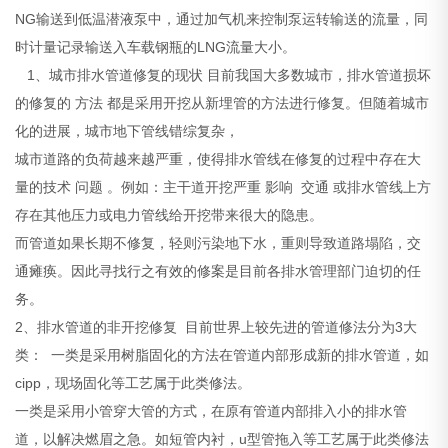
NG输送到低温潜液泵中，通过加气机来控制泵运转输送的流量，同
时计量记录输送入车载钢瓶的LNG流量大小。
1、城市排水管道修复的现状 目前我国大多数城市，排水管道损坏
的修复的 方法 都是采用开挖从新埋管的方法进行修复。但随着城市
化的进展，城市地下管线错综复杂，
城市道路的负荷越来越严重，使得排水管线在修复的过程中存在大
量的技术 问题 。例如：主干道开挖严重 影响 交通 或排水管线上方
存在其他压力或电力管线给开挖带来很大的隐患。
而管道如果长期不修复，轻则污染地下水，重则导致道路塌陷，交
通瘫痪。因此寻找行之有效的修案是目前各排水管理部门迫切的任
务。
2、排水管道的非开挖修复 目前世界上较先进的管道修法分为3大
类： 一类是采用树脂固化的方法在管道内部形成新的排水管道，如
cipp，现场固化等工艺属于此类修法。
一类是采用小管穿大管的方式，在原有管道内部排入小的排水管
道，以解决燃眉之急。如短管内衬，u型管拖入等工艺属于此类修法