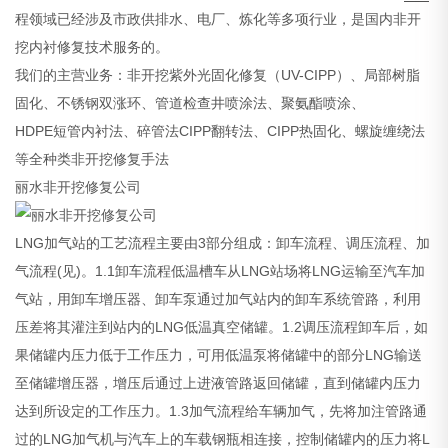
程领域已经涉及市政供排水、电厂、炼化等多项行业，是国内非开
挖内衬修复技术服务的。
我们的主营业务：非开挖紫外光固化修复（UV-CIPP）、局部树脂
固化、不锈钢双涨环、管道检查井喷涂法、聚氨酯喷涂、
HDPE短管内衬法、碎管法CIPP翻转法、CIPP热固化、螺旋缠绕法
等全种类非开挖修复手法
丽水非开挖修复公司
LNG加气站的工艺流程主要由3部分组成：卸车流程、调压流程、加
气流程(见)。1.1卸车流程低温槽车从LNG站场将LNG运输至汽车加
气站，用卸车增压器、卸车泵通过加气站内的卸车系统管路，利用
压差将其灌注到站内的LNG低温真空储罐。1.2调压流程卸车后，如
果储罐内压力低于工作压力，可用低温泵将储罐中的部分LNG输送
至储罐增压器，增压后通过上进液管路返回储罐，直到储罐内压力
达到所设定的工作压力。1.3加气流程给车辆加气，先将加注管路通
过的LNG加气机与汽车上的车载钢瓶相连接，控制储罐内的压力将L