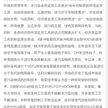
环境的管理等等。水污染各类监管工具逐步*命令控制类的环境监管
工具，包括排放标准、总量控制、排污许可等制度逐步*，并发挥基
础性作用。与此同时，经济类监管工具的种类进一步*，包括绿色税
收、环境收费、生态补偿、排污权交易、绿色贸易和绿色等，与此
同时，各类经济类环境监管工具的试点范围逐步扩大，经济类监管
工具的框架逐步形成。4脉冲电晕技术脉冲电晕法去除VOCs的基本
原理是通过沿陡峭、脉冲窄的高压脉电晕的放电，在常温常压下获
得非平衡等离子体，即产生大量高能电子和O、OH等活性粒子，对
有害物质分子进行氧化降解反应，使污染物终无害化。年以来，美
国环保局进行了VOCs和有体电晕破坏的研究，模拟表面反应器进行
分子形式的电晕破坏，达到分解的目的，并由此开发了低成本低浓
度污染物流的控制技术，电晕技术被认为是一种有前途的控制技
术。5脱除VOCs的联合工艺针对LFG中VOCs种类多、浓度低、毒
性大等特点，单靠某种工艺显然不能解决污染问题，许多新型工艺
不断涌现，并和常规控制工艺联合起来，应对填埋气回收利用中存
在的VOCs隐患。如非平衡等离子体技术在处理低浓度VOCs方面具