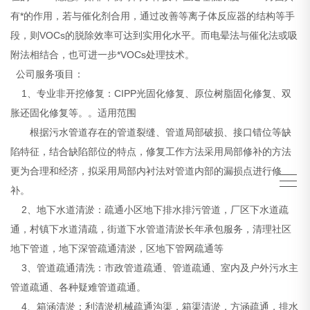
有*的作用，若与催化剂合用，通过改善等离子体反应器的结构等手
段，则VOCs的脱除效率可达到实用化水平。而电晕法与催化法或吸
附法相结合，也可进一步*VOCs处理技术。
公司服务项目：
1、专业非开挖修复：CIPP光固化修复、原位树脂固化修复、双
胀还固化修复等。。适用范围
根据污水管道存在的管道裂缝、管道局部破损、接口错位等缺
陷特征，结合缺陷部位的特点，修复工作方法采用局部修补的方法
更为合理和经济，拟采用局部内衬法对管道内部的漏损点进行修
补。
2、地下水道清淤：疏通小区地下排水排污管道，厂区下水道疏
通，村镇下水道清疏，街道下水管道清淤长年承包服务，清理社区
地下管道，地下深管疏通清淤，区地下管网疏通等
3、管道疏通清洗：市政管道疏通、管道疏通、室内及户外污水主
管道疏通、各种疑难管道疏通。
4、箱涵清淤：利清淤机械疏通沟渠，箱渠清淤，方涵疏通，排水