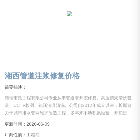
湘西管道注浆修复价格
简要描述：
赣瑞市政工程有限公司专业从事管道非开挖修复、高压清淤清洗管
道、CCTV检测、箱涵清淤清洗。公司自2012年成立以来，长期致
力于城市排水管网维护改造工程，多年来不断积累经验，开拓进
取，引进设备，吸引人才。现公司已初具规模，业务分部于全国。
更新时间：2020-06-09
现公司设备齐全，经验丰富，具备中大型项目管理能力。公司长期
厂商性质：工程商
以来在同行业里保持人才、技术、设备水平，服务于社会各界！