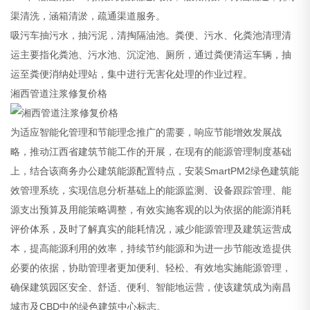
渠清洗，涵箱清淤，疏通渠道服务。
吸污车抽污水，抽污泥，清掏隔油池。粪便、污水、化粪池清理清
运主要指化粪池、污水池、沉淀池、厕所，通过粪便清运车辆，抽
运至粪便消纳处理站，集中进行无害化处理的作业过程。
湘西管道注浆修复价格
为适应智能化管理和节能理念推广的需要，响应节能增效发展战
略，推动江西省建筑节能工作的开展，在现有的能源管理制度基础
上，结合该商务办公建筑能源配置特点，安装SmartPM2绿色建筑能
效管理系统，实现信息分析基础上的能源监测、设备跟踪管理、能
源支出预算及用能策略调整，有效实施客观的以为依据的能源消耗
评价体系，及时了解真实的能耗情况，减少能源管理及建筑运营成
本，提高能源利用的效率，持续节约能源和为进一步节能改造提供
必要的依据，协助管理者更加便利、轻松、有效地实施能源管理，
确保建筑园区安全、舒适、便利、智能地运营，使该建筑成为南昌
城市及CBD中的绿色建筑中心标志。