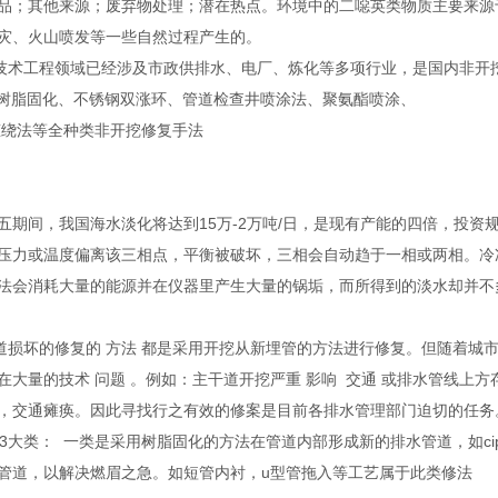
品；其他来源；废弃物处理；潜在热点。环境中的二噁英类物质主要来源
灾、火山喷发等一些自然过程产生的。
术工程领域已经涉及市政供排水、电厂、炼化等多项行业，是国内非开
局部树脂固化、不锈钢双涨环、管道检查井喷涂法、聚氨酯喷涂、
旋缠绕法等全种类非开挖修复手法
期间，我国海水淡化将达到15万-2万吨/日，是现有产能的四倍，投资
压力或温度偏离该三相点，平衡被破坏，三相会自动趋于一相或两相。冷
法会消耗大量的能源并在仪器里产生大量的锅垢，而所得到的淡水却并不
道损坏的修复的 方法 都是采用开挖从新埋管的方法进行修复。但随着城
大量的技术 问题 。例如：主干道开挖严重 影响 交通 或排水管线上
，交通瘫痪。因此寻找行之有效的修案是目前各排水管理部门迫切的任务
3大类： 一类是采用树脂固化的方法在管道内部形成新的排水管道，如ci
管道，以解决燃眉之急。如短管内衬，u型管拖入等工艺属于此类修法