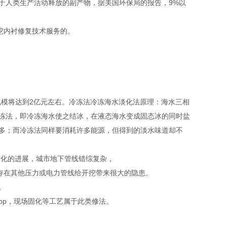
于人类生产活动释放的副产物，据美国环保局的报告，9%以
挖内衬修复技术服务的。
规模将达到2亿元左右。冷冻法冷冻海水淡化法原理：海水三相
冻法，即冷冻海水使之结冰，在液态海水变成固态冰的同时盐
多；而冷冻法同样要消耗许多能源，但得到的淡水味道却不
市化的进展，城市地下管线错综复杂，
方存在其他压力或电力管线给开挖带来很大的隐患。
。
pp，现场固化等工艺属于此类修法。