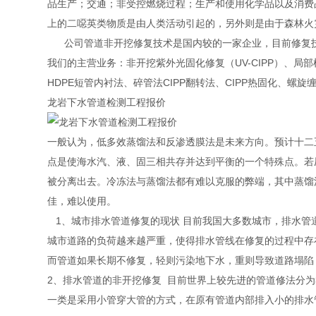
品生产；交通；非受控燃烧过程；生产和使用化学品以及消费
上的二噁英类物质是由人类活动引起的，另外则是由于森林火
公司管道非开挖修复技术是国内较的一家企业，目前修复技
我们的主营业务：非开挖紫外光固化修复（UV-CIPP）、
HDPE短管内衬法、碎管法CIPP翻转法、CIPP热固化、螺
龙岩下水管道检测工程报价
一般认为，低多效蒸馏法和反渗透膜法是未来方向。预计十二五
点是使海水汽、液、固三相共存并达到平衡的一个特殊点。若
被分离出去。冷冻法与蒸馏法都有难以克服的弊端，其中蒸馏
佳，难以使用。
1、城市排水管道修复的现状 目前我国大多数城市，排水管
城市道路的负荷越来越严重，使得排水管线在修复的过程中存在
而管道如果长期不修复，轻则污染地下水，重则导致道路塌陷
2、排水管道的非开挖修复 目前世界上较先进的管道修法分为
一类是采用小管穿大管的方式，在原有管道内部排入小的排水