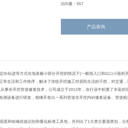
访问量：557
产品咨询
向钻进等方式在地表极小部分开挖的情况下(一般指入口和出口小面积开
正常生活和工作秩序，解决了传统开挖施工对居民生活的干扰，对交通，
业从事非开挖管道修复技术，公司成立于2012年，在行业中积累了丰富
检测设备进行研发，相继开发出一系列管道非开挖内衬修复设备、管道检
制了二噁英和呋喃排放识别和量化标准工具包，共列出了1大类主要源类别，