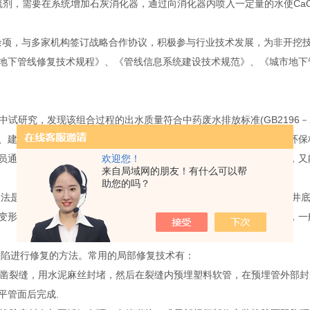
脱硫剂，需要在系统增加石灰消化器，通过向消化器内喷入一定量的水使Ca
余项，与多家机构签订战略合作协议，积极参与行业技术发展，为非开挖技术
地下管线修复技术规程》、《管线信息系统建设技术规范》、《城市地下
中试研究，发现该组合过程的出水质量符合中药废水排放标准(GB2196
、建设投资高、污泥产量大、运行维护麻烦等也是其固有缺点。随着环保
欢迎您！
员通常利用物化法作为生物法的预处理，既可降低废水有机物的浓度，又
来自局域网的朋友！有什么可以帮
助您的吗？
法是通过管内向外或地面向下对排水管道周围土体和接口部位、检查井底
变形模量，隔断地下水渗入管道及窨井的途径的一种堵漏、填充方法，一
陷进行修复的方法。常用的局部修复技术有：
凿裂缝，用水泥麻丝封堵，然后在裂缝内预埋塑料软管，在预埋管外部封
平管面后完成.