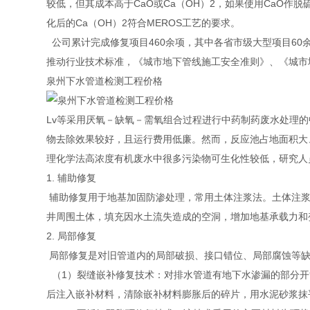
较低，但其成本高于CaO或Ca（OH）2，如果使用CaO作
化后的Ca（OH）2符合MEROS工艺的要求。
公司累计完成修复项目460余项，其中各省市级大型项目60
推动行业技术标准，《城市地下管线施工安全准则》、《城市
泉州下水管道检测工程价格
Lv等采用厌氧－缺氧－需氧组合过程进行中药制药废水处理的
物去除效果较好，且运行费用低廉。然而，反应池占地面积大
理化学法高浓度有机废水中很多污染物可生化性较低，研究人
1. 辅助修复
辅助修复用于地基加固防渗处理，常用土体注浆法。土体注浆
井周围土体，填充因水土流失造成的空洞，增加地基承载力和
2. 局部修复
局部修复是对旧管道内的局部破损、接口错位、局部腐蚀等缺
（1）裂缝嵌补修复技术：对排水管道有地下水渗漏的部分开
后注入嵌补材料，清除嵌补材料膨胀后的碎片，用水泥砂浆抹