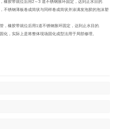
橡胶带就位后用2～3 道不锈钢胀环固定，达到止水目的.
，不锈钢薄板卷成筒状与同样卷成筒状并涂满发泡胶的泡沫塑
管，橡胶带就位后用1道不锈钢胀环固定，达到止水目的.
固化，实际上是将整体现场固化成型法用于局部修理。