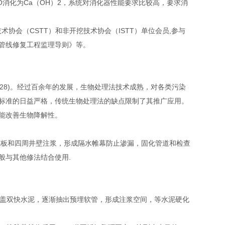
O消化为Ca（OH）2，系统对消化器性能要求比较高，要求消
协会（CSTT）和非开挖技术协会（ISTT）单位会员,参与
管线修复工程监理导则》等。
－28)。经过百余年的发展，生物处理法技术成熟，对各类污染
标准的日益严格，传统生物处理法的缺点限制了其推广应用。
能改善生物降解性。
板和四周井壁注浆，形成隔水帷幕防止渗漏，固化管道和检查
般与其他修法结合使用.
盖双快水泥，逐渐抽出预埋软管，形成注浆空间，等水泥硬化