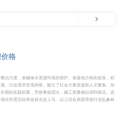
程价格
染整治力度，来确保水资源环境的保护。各级地方响应政策，积
立项。行业需求呈现井喷。吸引了社会大量资源和人才聚集。但
历长期的实践积累，导致事故层出，施工质量难以得到保证。还
少项目所需启动资金就仓促上马，以上综合原因导致行业乱象林
道非开