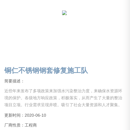
铜仁不锈钢钢套修复施工队
简要描述：
近些年来发布了多项政策来加强水污染整治力度，来确保水资源环
境的保护。各级地方响应政策，积极落实，从而产生了大量的整治
项目立项。行业需求呈现井喷。吸引了社会大量资源和人才聚集。
但是大部分从业人员经验不足，没有经历长期的实践积累，导致事
更新时间：2020-06-10
故层出，施工质量难以得到保证。还有些企业，没经验，没资质，
厂商性质：工程商
甚至缺少项目所需启动资金就仓促上马，以上综合原因导致行业乱