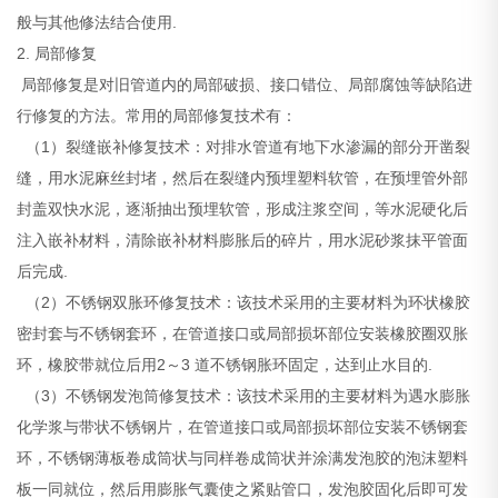
般与其他修法结合使用.
2. 局部修复
局部修复是对旧管道内的局部破损、接口错位、局部腐蚀等缺陷进
行修复的方法。常用的局部修复技术有：
（1）裂缝嵌补修复技术：对排水管道有地下水渗漏的部分开凿裂
缝，用水泥麻丝封堵，然后在裂缝内预埋塑料软管，在预埋管外部
封盖双快水泥，逐渐抽出预埋软管，形成注浆空间，等水泥硬化后
注入嵌补材料，清除嵌补材料膨胀后的碎片，用水泥砂浆抹平管面
后完成.
（2）不锈钢双胀环修复技术：该技术采用的主要材料为环状橡胶
密封套与不锈钢套环，在管道接口或局部损坏部位安装橡胶圈双胀
环，橡胶带就位后用2～3 道不锈钢胀环固定，达到止水目的.
（3）不锈钢发泡筒修复技术：该技术采用的主要材料为遇水膨胀
化学浆与带状不锈钢片，在管道接口或局部损坏部位安装不锈钢套
环，不锈钢薄板卷成筒状与同样卷成筒状并涂满发泡胶的泡沫塑料
板一同就位，然后用膨胀气囊使之紧贴管口，发泡胶固化后即可发