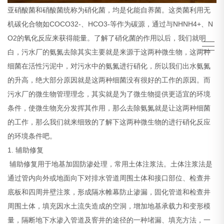
亚硝酸菌和硝酸菌统称为硝化菌，均是化能自养菌。这类菌利用无
机碳化合物如COCO32-、HCO3-等作为碳源，通过与NHNH4+、N
O2的氧化反应来获得能量。了解了硝化菌的作用以后，我们就明
白，污水厂的氨氮去除其实主要就是来源于这两种微生物，这两种
细菌在活性污泥中，对污水中的氨氮进行硝化，所以我们出水氨氮
的升高，绝大部分原因就是这两种细菌没有很好的工作的原因。而
污水厂的微生物管理理念，其实就是为了微生物提供更适宜的环境
条件，使微生物充分发挥其作用，那么去除氨氮就是让这两种细菌
的工作，那么我们就来细致的了解下这两种微生物的进行硝化反应
的环境条件吧。
1. 辅助修复
辅助修复用于地基加固防渗处理，常用土体注浆法。土体注浆法是
通过管内向外或地面向下对排水管道周围土体和接口部位、检查井
底板和四周井壁注浆，形成隔水帷幕防止渗漏，固化管道和检查井
周围土体，填充因水土流失造成的空洞，增加地基承载力和变形模
量，隔断地下水渗入管道及窨井的途径的一种堵漏、填充方法，一