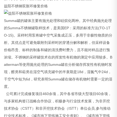
益阳不锈钢双胀环修复价格
Summa罐的罐体主要有抛光处理和硅烷化两种。其中经典抛光处理
的Summa不锈钢罐取样技术，是美国EP：采用的标准方法(TO-1T
O-15)。采样时用泵将罐中空气采集成正压，多用于非极性物质的分
析。其优点是可避免吸附剂采样时的穿透分解和解析，但采样设备
价格昂贵、标样的制备和罐的清洗费时费力，且不能对样品进行预
浓缩。不锈钢的采样罐技术在的挥发性有机物的测定中应用较多。B
atterman等使用抛光处理的Summa罐在分析储存挥发性有机物时发
现，醛类和萜类在湿空气填充罐中的半衰期是18d，湿氮气中24d，
干空气中短为6d，研究表明Summa罐在储存有机物时需要一定的湿
度。
公司累计完成修复项目460余项，其中各省市级大型项目60余项，
与多家机构签订战略合作协议，积极参与行业技术发展，为非开挖
技术协会（CSTT）和非开挖技术协会（ISTT）单位会员,参与推动
行业技术标准，《城市地下管线施工安全准则》、《城市地下管线