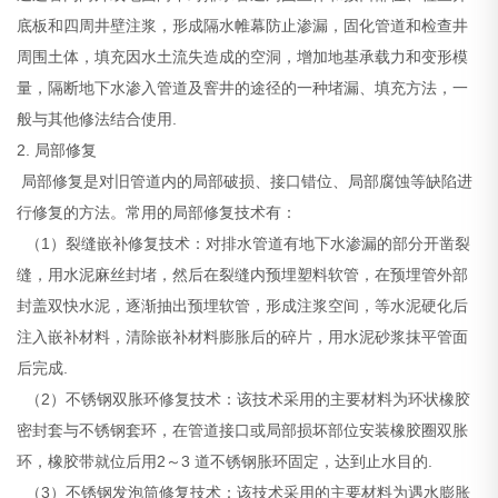
底板和四周井壁注浆，形成隔水帷幕防止渗漏，固化管道和检查井
周围土体，填充因水土流失造成的空洞，增加地基承载力和变形模
量，隔断地下水渗入管道及窨井的途径的一种堵漏、填充方法，一
般与其他修法结合使用.
2. 局部修复
局部修复是对旧管道内的局部破损、接口错位、局部腐蚀等缺陷进
行修复的方法。常用的局部修复技术有：
（1）裂缝嵌补修复技术：对排水管道有地下水渗漏的部分开凿裂
缝，用水泥麻丝封堵，然后在裂缝内预埋塑料软管，在预埋管外部
封盖双快水泥，逐渐抽出预埋软管，形成注浆空间，等水泥硬化后
注入嵌补材料，清除嵌补材料膨胀后的碎片，用水泥砂浆抹平管面
后完成.
（2）不锈钢双胀环修复技术：该技术采用的主要材料为环状橡胶
密封套与不锈钢套环，在管道接口或局部损坏部位安装橡胶圈双胀
环，橡胶带就位后用2～3 道不锈钢胀环固定，达到止水目的.
（3）不锈钢发泡筒修复技术：该技术采用的主要材料为遇水膨胀