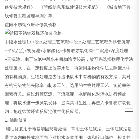
修复技术规程》、《管线信息系统建设技术规范》、《城市地下管
线修复工程监理导则》等。
益阳不锈钢双胀环修复价格
中段水处理1.中段水处理工艺流程中段水处理工艺流程为斜管沉淀
+平流沉淀+初沉池+水解酸化+卡鲁赛尔氧化沟+二沉池+深度处理
+三沉池。由于造纸中段水有机物浓度较高，故可先选择物理化学法
处理废水，在一定程度上改善水质，再运用生物化学法去除废水中
的有机物质。生物处理是去除造纸废水中有机物的有效方法，其对
有机污染物的去除率与制浆工艺、选用的生物处理工艺、负荷率等
因素有关。通过斜管沉淀、平流沉淀、水解酸化对污水进行预处
理，将废水进一步厌氧发酵，提高其可生性，再进入卡鲁赛尔氧化
沟，把连续循环式反应池做生化反应器。
1. 辅助修复
辅助修复用于地基加固防渗处理，常用土体注浆法。土体注浆法是
通过管内向外或地面向下对排水管道周围土体和接口部位、检查井