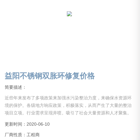
益阳不锈钢双胀环修复价格
简要描述：
近些年来发布了多项政策来加强水污染整治力度，来确保水资源环
境的保护。各级地方响应政策，积极落实，从而产生了大量的整治
项目立项。行业需求呈现井喷。吸引了社会大量资源和人才聚集。
但是大部分从业人员经验不足，没有经历长期的实践积累，导致事
更新时间：2020-06-10
故层出，施工质量难以得到保证。还有些企业，没经验，没资质，
厂商性质：工程商
甚至缺少项目所需启动资金就仓促上马，以上综合原因导致行业乱