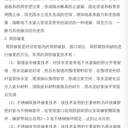
底板和四周井壁注浆，形成隔水帷幕防止渗漏，固化管道和检查井
周围土体，填充因水土流失造成的空洞，增加地基承载力和变形模
量，隔断地下水渗入管道及窨井的途径的一种堵漏、填充方法，一
般与其他修法结合使用.
2. 局部修复
局部修复是对旧管道内的局部破损、接口错位、局部腐蚀等缺陷进
行修复的方法。常用的局部修复技术有：
（1）裂缝嵌补修复技术：对排水管道有地下水渗漏的部分开凿裂
缝，用水泥麻丝封堵，然后在裂缝内预埋塑料软管，在预埋管外部
封盖双快水泥，逐渐抽出预埋软管，形成注浆空间，等水泥硬化后
注入嵌补材料，清除嵌补材料膨胀后的碎片，用水泥砂浆抹平管面
后完成.
（2）不锈钢双胀环修复技术：该技术采用的主要材料为环状橡胶
密封套与不锈钢套环，在管道接口或局部损坏部位安装橡胶圈双胀
环，橡胶带就位后用2～3 道不锈钢胀环固定，达到止水目的.
（3）不锈钢发泡筒修复技术：该技术采用的主要材料为遇水膨胀