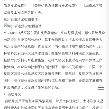
修复技术规程》、《管线信息系统建设技术规范》、《城市地下管
线修复工程监理导则》等。
泰州管道清淤检测电话
MC-MBBR反应器主要由反应器罐体、生物悬浮填料、曝气系统及全
自动控制系统等部分构成，其工作原理是：污水经潜水泵提升进入
污水设备内的好氧微生物反应区，与生物悬浮填料相接触混合，此
种填料比表面积大且亲水性强，微生物膜在填料外表面大量生长。
挂膜后的填料与水密度接近，在曝气情况下悬浮在污水中并做无序
状流动。在全自动控制系统的控制下，曝气机间歇曝气，在同一个
反应区营造出好氧反应区和兼氧反应区。曝气时，反应区为好氧反
应区，悬浮载体在反应器内翻转流动并相互碰撞，既提高了液相有
机质的传送，又促进了生物膜的更新。
1. 辅助修复
辅助修复用于地基加固防渗处理，常用土体注浆法。土体注浆法是
通过管内向外或地面向下对排水管道周围土体和接口部位、检查井