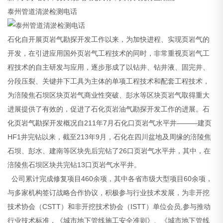
泰州管道清淤检测电话
石化自开展页岩气勘探开发工作以来，为加快进程、实现页岩气的
开发，在引进应用国外页岩气工程技术的同时，非常重视页岩气工
程技术的自主研发与应用，逐步形成了以钻井、钻井液、固完井、
分段压裂、关键井下工具为主体的单项工程技术和配套工程技术，
为涪陵焦石坝区块页岩气商业性突破、彭水等区块页岩气取得重大
进展提供了有效的，促进了石化页岩油气勘探开发工作的进展。石
化页岩气勘探开发概况自211年7月石化口页岩气水平井———建页
HF1井完钻以来，截至213年9月，石化在四川盆地及周缘的涪陵焦
石坝、彭水、建南等区块先后完钻了26口页岩气水平井，其中，在
涪陵焦石坝区块共完钻13口页岩气水平井。
公司累计完成修复项目460余项，其中各省市级大型项目60余项，
与多家机构签订战略合作协议，积极参与行业技术发展，为非开挖
技术协会（CSTT）和非开挖技术协会（ISTT）单位会员,参与推动
行业技术标准，《城市地下管线施工安全准则》、《城市地下管线