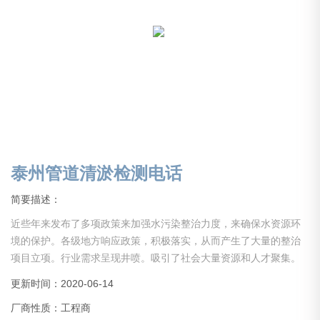
泰州管道清淤检测电话
简要描述：
近些年来发布了多项政策来加强水污染整治力度，来确保水资源环
境的保护。各级地方响应政策，积极落实，从而产生了大量的整治
项目立项。行业需求呈现井喷。吸引了社会大量资源和人才聚集。
但是大部分从业人员经验不足，没有经历长期的实践积累，导致事
更新时间：2020-06-14
故层出，施工质量难以得到保证。还有些企业，没经验，没资质，
厂商性质：工程商
甚至缺少项目所需启动资金就仓促上马，以上综合原因导致行业乱