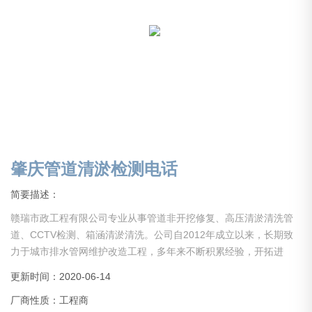
肇庆管道清淤检测电话
简要描述：
赣瑞市政工程有限公司专业从事管道非开挖修复、高压清淤清洗管
道、CCTV检测、箱涵清淤清洗。公司自2012年成立以来，长期致
力于城市排水管网维护改造工程，多年来不断积累经验，开拓进
取，引进设备，吸引人才。现公司已初具规模，业务分部于全国。
更新时间：2020-06-14
现公司设备齐全，经验丰富，具备中大型项目管理能力。公司长期
厂商性质：工程商
以来在同行业里保持人才、技术、设备水平，服务于社会各界！