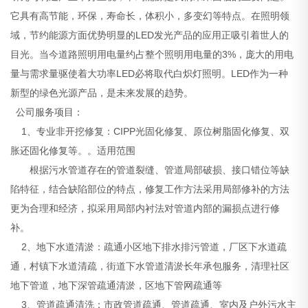
它具有高节能，环保，寿命长，体积小，多变幻等特点。在照明领
域，节约能源方面优势明显的LED发光产品的应用正吸引着世人的
目光。当今道路照明用电量约占整个照明用电量的3%，庞大的用电
量与需求量驱使着大功率LED必将取代白炽灯照明。LED作为一种
新型的绿色光源产品，是未来发展的趋势。
公司服务项目：
1、专业非开挖修复：CIPP光固化修复、原位树脂固化修复、双
胀还固化修复等。。适用范围
根据污水管道存在的管道裂缝、管道局部破损、接口错位等缺
陷特征，结合缺陷部位的特点，修复工作方法采用局部修补的方法
更为合理和经济，拟采用局部内衬法对管道内部的漏损点进行修
补。
2、地下水道清淤：疏通小区地下排水排污管道，厂区下水道疏
通，村镇下水道清疏，街道下水管道清淤长年承包服务，清理社区
地下管道，地下深管疏通清淤，区地下管网疏通等
3、管道疏通清洗：市政管道疏通、管道疏通、室内及户外污水主