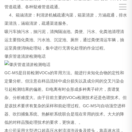
管道疏通、各种疑难管道疏通。
4、箱涵清淤：利清淤机械疏通沟渠，箱渠清淤，方涵疏通，排水
渠清洗，涵箱清淤，疏通渠道服务。
吸污车抽污水，抽污泥，清掏隔油池。粪便、污水、化粪池清理清
运主要指化粪池、污水池、沉淀池、厕所，通过粪便清运车辆，抽
运至粪便消纳处理站，集中进行无害化处理的作业过程。
肇庆管道清淤检测电话
GC-MS是目前检测VOCs的常用方法。能进行未知化合物的定性和
定量分析。但注意在样品流转中成分损失以及成分间的交叉污染会
引起检测结果的偏差。EI电离有时会形成多种离子碎片，质谱复
杂、分析难度大。由于目前主要的VOCs检测技术还是色谱技术。但
是该技术要求有复杂的采样和前处理过程。GC-MS与自动顶空进样
器、吹扫捕集系统、热解析系统联合是现在常用的技术。大大的降
低的对样品预处理技术的要求，更快速、。
本公司采用大型进口超高压水射流清洗设备及喷头，靠高速水流，