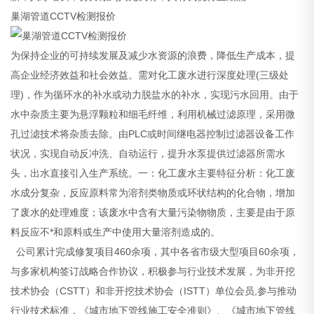
巢湖管道CCTV检测报价
为保持企业的可持续发展及减少水资源的浪费，降低生产成本，提
高企业经济效益和社会效益。需对化工废水进行深度处理(三级处
理)，作为循环水的补水或动力脱盐水的补水，实现污水回用。由于
水中杂质主要为悬浮颗粒和细毛纤维，利用机械过滤原理，采用微
孔过滤技术将杂质去除。由PLC或时间继电器控制过滤器设备工作
状况，实现自动反冲洗、自动运行，提升水泵提供过滤器所需水
头，出水直接引入生产系统。一：化工废水主要特征分析：化工废
水成分复杂，反应原料常为溶剂类物质或环状结构的化合物，增加
了废水的处理难度；该废水中含有大量污染物物质，主要是由于原
料反应不*和原料或生产中使用大量溶剂造成的。
公司累计完成修复项目460余项，其中各省市级大型项目60余项，
与多家机构签订战略合作协议，积极参与行业技术发展，为非开挖
技术协会（CSTT）和非开挖技术协会（ISTT）单位会员,参与推动
行业技术标准，《城市地下管线施工安全准则》、《城市地下管线