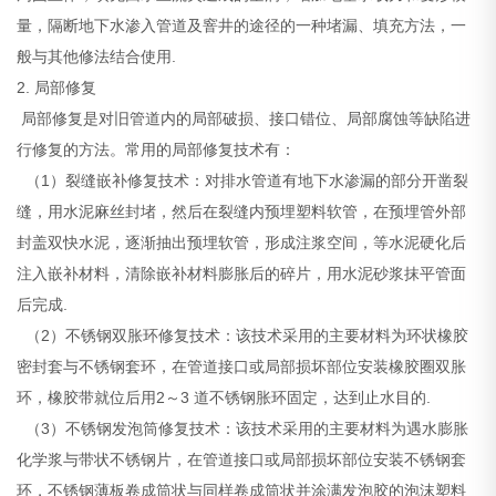
量，隔断地下水渗入管道及窨井的途径的一种堵漏、填充方法，一
般与其他修法结合使用.
2. 局部修复
局部修复是对旧管道内的局部破损、接口错位、局部腐蚀等缺陷进
行修复的方法。常用的局部修复技术有：
（1）裂缝嵌补修复技术：对排水管道有地下水渗漏的部分开凿裂
缝，用水泥麻丝封堵，然后在裂缝内预埋塑料软管，在预埋管外部
封盖双快水泥，逐渐抽出预埋软管，形成注浆空间，等水泥硬化后
注入嵌补材料，清除嵌补材料膨胀后的碎片，用水泥砂浆抹平管面
后完成.
（2）不锈钢双胀环修复技术：该技术采用的主要材料为环状橡胶
密封套与不锈钢套环，在管道接口或局部损坏部位安装橡胶圈双胀
环，橡胶带就位后用2～3 道不锈钢胀环固定，达到止水目的.
（3）不锈钢发泡筒修复技术：该技术采用的主要材料为遇水膨胀
化学浆与带状不锈钢片，在管道接口或局部损坏部位安装不锈钢套
环，不锈钢薄板卷成筒状与同样卷成筒状并涂满发泡胶的泡沫塑料