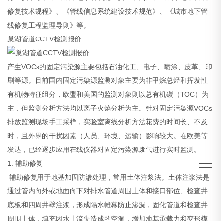
修复技术规程》、《管线信息系统建设技术规范》、《城市地下管
线修复工程监理导则》等。
巢湖管道CCTV检测报价
产生VOCs的固定污染源主要包括石油化工、电子、喷涂、皮革、印
刷等源。目前国内固定污染源监测对象主要为非甲烷总烃和挥发性
有机物特征组分，欧盟和美国的监测对象则以总有机碳（TOC）为
主，但监测分析方法均以离子火焰分析为主。针对固定污染源VOCs
排放监测现场手工采样，实验室离线分析方法花费的时间长、不及
时，且外界的干扰因素（人员、环境、运输）影响较大。在欧美等
发达，已经逐步应用在线仪器对固定污染源废气进行实时监测。
1. 辅助修复
辅助修复用于地基加固防渗处理，常用土体注浆法。土体注浆法是
通过管内向外或地面向下对排水管道周围土体和接口部位、检查井
底板和四周井壁注浆，形成隔水帷幕防止渗漏，固化管道和检查井
周围土体，填充因水土流失造成的空洞，增加地基承载力和变形模