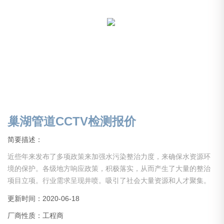
巢湖管道CCTV检测报价
简要描述：
近些年来发布了多项政策来加强水污染整治力度，来确保水资源环
境的保护。各级地方响应政策，积极落实，从而产生了大量的整治
项目立项。行业需求呈现井喷。吸引了社会大量资源和人才聚集。
但是大部分从业人员经验不足，没有经历长期的实践积累，导致事
更新时间：2020-06-18
故层出，施工质量难以得到保证。还有些企业，没经验，没资质，
厂商性质：工程商
甚至缺少项目所需启动资金就仓促上马，以上综合原因导致行业乱