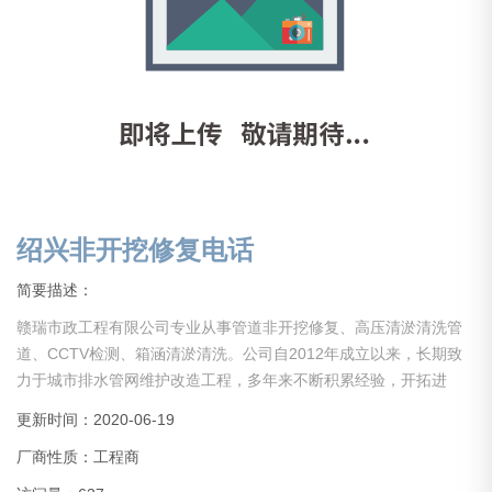
绍兴非开挖修复电话
简要描述：
赣瑞市政工程有限公司专业从事管道非开挖修复、高压清淤清洗管
道、CCTV检测、箱涵清淤清洗。公司自2012年成立以来，长期致
力于城市排水管网维护改造工程，多年来不断积累经验，开拓进
取，引进设备，吸引人才。现公司已初具规模，业务分部于全国。
更新时间：2020-06-19
现公司设备齐全，经验丰富，具备中大型项目管理能力。公司长期
厂商性质：工程商
以来在同行业里保持人才、技术、设备水平，服务于社会各界！
绍兴非开挖修复电话