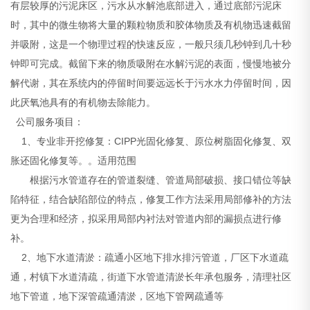
有层较厚的污泥床区，污水从水解池底部进入，通过底部污泥床
时，其中的微生物将大量的颗粒物质和胶体物质及有机物迅速截留
并吸附，这是一个物理过程的快速反应，一般只须几秒钟到几十秒
钟即可完成。截留下来的物质吸附在水解污泥的表面，慢慢地被分
解代谢，其在系统内的停留时间要远远长于污水水力停留时间，因
此厌氧池具有的有机物去除能力。
公司服务项目：
1、专业非开挖修复：CIPP光固化修复、原位树脂固化修复、双
胀还固化修复等。。适用范围
根据污水管道存在的管道裂缝、管道局部破损、接口错位等缺
陷特征，结合缺陷部位的特点，修复工作方法采用局部修补的方法
更为合理和经济，拟采用局部内衬法对管道内部的漏损点进行修
补。
2、地下水道清淤：疏通小区地下排水排污管道，厂区下水道疏
通，村镇下水道清疏，街道下水管道清淤长年承包服务，清理社区
地下管道，地下深管疏通清淤，区地下管网疏通等