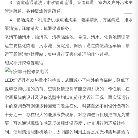
3、管道疏通清洗：市政管道疏通、管道疏通、室内及户外污水主
管道疏通、各种疑难管道疏通。
4、箱涵清淤：利清淤机械疏通沟渠，箱渠清淤，方涵疏通，排水
渠清洗，涵箱清淤，疏通渠道服务。
吸污车抽污水，抽污泥，清掏隔油池。粪便、污水、化粪池清理清
运主要指化粪池、污水池、沉淀池、厕所，通过粪便清运车辆，抽
运至粪便消纳处理站，集中进行无害化处理的作业过程。
绍兴非开挖修复电话
LED灯还具有发热量小的特点，从而减小了向外的热辐射，降低了
夏季空调机组的负荷。空调反馈控制节能空调系统的工作性质，在
空调系统的设计及设备选型中均以负荷作为设计工况，而实际运行
中的空调负荷则随多种因素而发生变化，时甚至还不到设计负荷的
十分之一，存在很大的能源浪费现象。对空调进行反馈控制尤为重
要，可以通过现场传感器反馈现场温湿度，对其进行闭环反馈控
制。使用清洁能源机场中，太阳能的利用主要是采光和集热蓄热方