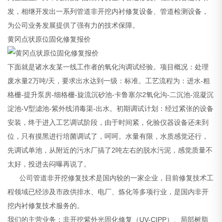
发，相继开发出一系列管道非开挖内衬修复设备、管道检测设备，
为公司业务发展提供了强有力的技术保障。
黄冈点状原位固化修复报价
下面就是诸水友某一线工作者的氧化沟调试经验。项目概况：处理
废水量2万吨/天，要求出水达到一级：标准。工艺流程为：进水-粗
格栅-提升泵房-细格栅-旋流沉砂池-卡鲁塞尔2氧化沟-二沉池-混凝沉
淀池-V型滤池-紫外线消毒渠-出水。初期调试计划：经过紧张的设备
安装，终于进入工艺调试阶段，由于时间紧，化验仪器设备还未到
位，只有摸黑进行培菌调试了，呵呵。水量有限，水质感觉还行，
先调试单池，从附近的污水厂搞了2吨左右的脱水污泥，感觉质量不
太好，投进去闷曝再说了。
公司管道非开挖修复技术是国内较的一家企业，目前修复技术工
程领域已经涉及市政供排水、电厂、炼化等多项行业，是国内非开
挖内衬修复技术服务的。
我们的主营业务：非开挖紫外光固化修复（UV-CIPP）、局部树脂