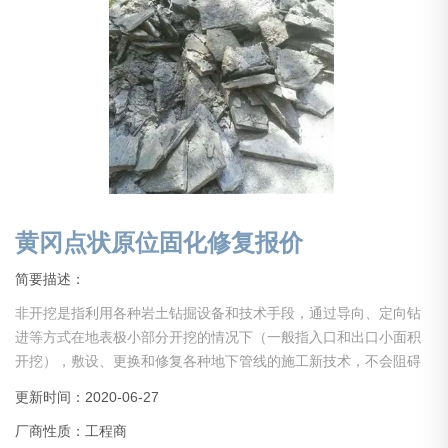
黄冈点状原位固化修复报价
简要描述：
非开挖是指利用各种岩土钻掘设备和技术手段，通过导向、定向钻
进等方式在地表极小部分开挖的情况下（一般指入口和出口小面积
开挖），敷设、更换和修复各种地下管线的施工新技术，不会阻碍
交通，不会破坏绿地，植被，不会影响商店，学校和居民的正常生
更新时间：2020-06-27
活和工作秩序，解决了传统开挖施工对居民生活的干扰，对交通，
厂商性质：工程商
环境，周边建筑物基础的破坏和不良影响，因此具有较高的社会经