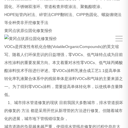
固化、不锈钢双涨环、管道检查井喷涂法、聚氨酯喷涂、
HDPE短管内衬法、碎管法CIPP翻转法、CIPP热固化、螺旋缠绕法
等全种类非开挖修复手法
黄冈点状原位固化修复报价
VOCs是挥发性有机化合物(VolatileOrganicCompounds)的英文缩
写。随着人们环保意识的日益增强，零VOCs、低气味特点成为目前
水性涂料的重要发展方向。本文着重对水性零VOCs、低气味丙烯酸
酯涂料技术手段进行评述。零VOCs涂料乳液合成工艺1.1提高单体
转化率乳液聚合体系中的残留单体是涂料VOCs和气味的主要来源之
一。为了得到零VOCs涂料，需要提高单体转化率，以使残单含量降
低。
1、城市排水管道修复的现状 目前我国大多数城市，排水管道损坏
的修复的 方法 都是采用开挖从新埋管的方法进行修复。但随着城市
化的进展，城市地下管线错综复杂，
城市道路的负荷越来越严重，使得排水管线在修复的过程中存在大