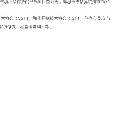
年来填埋场排放的甲烷量日益升高，郑思伟等估算杭州市2521
协会（CSTT）和非开挖技术协会（ISTT）单位会员,参与
管线修复工程监理导则》等。