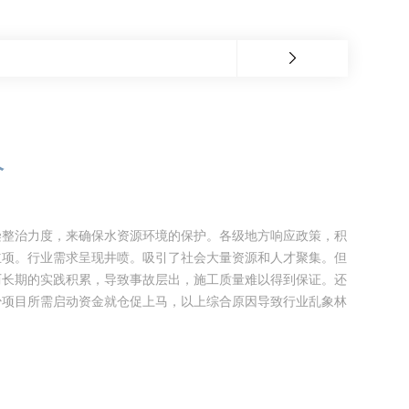
价
染整治力度，来确保水资源环境的保护。各级地方响应政策，积
立项。行业需求呈现井喷。吸引了社会大量资源和人才聚集。但
历长期的实践积累，导致事故层出，施工质量难以得到保证。还
少项目所需启动资金就仓促上马，以上综合原因导致行业乱象林
道非开