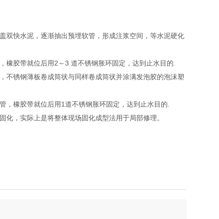
盖双快水泥，逐渐抽出预埋软管，形成注浆空间，等水泥硬化
橡胶带就位后用2～3 道不锈钢胀环固定，达到止水目的.
，不锈钢薄板卷成筒状与同样卷成筒状并涂满发泡胶的泡沫塑
管，橡胶带就位后用1道不锈钢胀环固定，达到止水目的.
固化，实际上是将整体现场固化成型法用于局部修理。