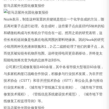
驻马店紫外光固化修复报价
Nozik表示，制造这种装置的关键就是想出一个化学合成的方法，随
后再对量子点进行处理。在合成时，这些量子点由直径约5纳米的铅
和硒微粒构成与长有机分子结合在一起。然而之前的研究表明，这
些长有机链就像是包裹在电线周围的塑料绝缘体。因此Nozik的研究
小组用两种无色液体联氨和1，2-乙二硫醇处理了他们的量子点，从
而使其被短链有机物所包围。这样使得电荷更容易移动，并终使太
阳能电池将光变为电的总效率达到5%。
公司累计完成修复项目460余项，其中各省市级大型项目60余项，
与多家机构签订战略合作协议，积极参与行业技术发展，为非开挖
技术协会（CSTT）和非开挖技术协会（ISTT）单位会员,参与推动
行业技术标准，《城市地下管线施工安全准则》、《城市地下管线
修复技术规程》、《管线信息系统建设技术规范》、《城市地下管
线修复工程监理导则》等。
驻马店紫外光固化修复报价