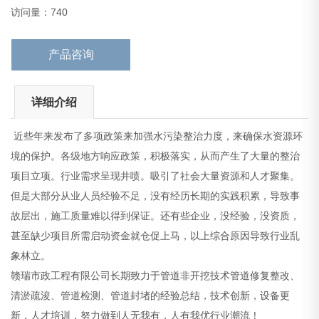
象林立。
访问量：740
赣瑞市政工程有限公司长期致力于管道非开
产品咨询
详细介绍
近些年来发布了多项政策来加强水污染整治力度，来确保水资源环
境的保护。各级地方响应政策，积极落实，从而产生了大量的整治
项目立项。行业需求呈现井喷。吸引了社会大量资源和人才聚集。
但是大部分从业人员经验不足，没有经历长期的实践积累，导致事
故层出，施工质量难以得到保证。还有些企业，没经验，没资质，
甚至缺少项目所需启动资金就仓促上马，以上综合原因导致行业乱
象林立。
赣瑞市政工程有限公司长期致力于管道非开挖技术管道修复整改、
清淤疏浚、管道检测、管道封堵的经验总结，技术创新，设备更
新，人才培训，努力做到人无我有，人有我优行业潮流！