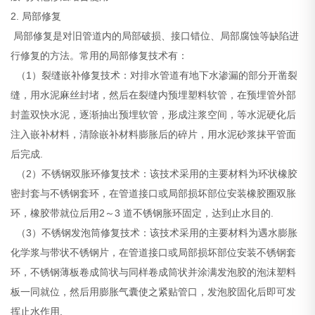
2. 局部修复
局部修复是对旧管道内的局部破损、接口错位、局部腐蚀等缺陷进
行修复的方法。常用的局部修复技术有：
（1）裂缝嵌补修复技术：对排水管道有地下水渗漏的部分开凿裂
缝，用水泥麻丝封堵，然后在裂缝内预埋塑料软管，在预埋管外部
封盖双快水泥，逐渐抽出预埋软管，形成注浆空间，等水泥硬化后
注入嵌补材料，清除嵌补材料膨胀后的碎片，用水泥砂浆抹平管面
后完成.
（2）不锈钢双胀环修复技术：该技术采用的主要材料为环状橡胶
密封套与不锈钢套环，在管道接口或局部损坏部位安装橡胶圈双胀
环，橡胶带就位后用2～3 道不锈钢胀环固定，达到止水目的.
（3）不锈钢发泡筒修复技术：该技术采用的主要材料为遇水膨胀
化学浆与带状不锈钢片，在管道接口或局部损坏部位安装不锈钢套
环，不锈钢薄板卷成筒状与同样卷成筒状并涂满发泡胶的泡沫塑料
板一同就位，然后用膨胀气囊使之紧贴管口，发泡胶固化后即可发
挥止水作用.