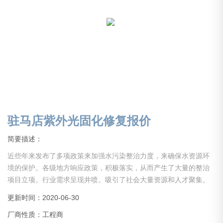
驻马店紫外光固化修复报价
简要描述：
近些年来发布了多项政策来加强水污染整治力度，来确保水资源环
境的保护。各级地方响应政策，积极落实，从而产生了大量的整治
项目立项。行业需求呈现井喷。吸引了社会大量资源和人才聚集。
但是大部分从业人员经验不足，没有经历长期的实践积累，导致事
更新时间：2020-06-30
故层出，施工质量难以得到保证。还有些企业，没经验，没资质，
厂商性质：工程商
甚至缺少项目所需启动资金就仓促上马，以上综合原因导致行业乱