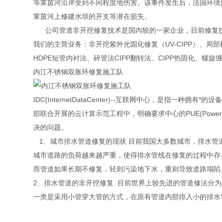
等莱茵河沿岸受到不同程度地伤害。该事件发生后，法国环境部
莱茵河上修建水坝的开支等潜在损失。
公司管道非开挖修复技术是国内较的一家企业，目前修复技
我们的主营业务：非开挖紫外光固化修复（UV-CIPP）、
HDPE短管内衬法、碎管法CIPP翻转法、CIPP热固化、螺
内江不锈钢双胀环修复施工队
IDC(InternetDataCenter)--互联网中心，是
部联合开展的云计算示范工程中，明确要求中心的PUE(PowerUs
决的问题。
1、城市排水管道修复的现状 目前我国大多数城市，排水管
城市道路的负荷越来越严重，使得排水管线在修复的过程中存在
而管道如果长期不修复，轻则污染地下水，重则导致道路塌陷
2、排水管道的非开挖修复 目前世界上较先进的管道修法分为
一类是采用小管穿大管的方式，在原有管道内部排入小的排水