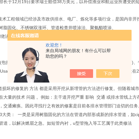
长于12月19日要求瑞士赔偿38万美元，以补偿渔业和航运业所遭受
术工程领域已经涉及市政供排水、电厂、炼化等多项行业，是国内非开
局部树脂固化、不锈钢双涨环、管道检查井喷涂法、聚氨酯喷涂、
旋缠绕法等全种类非开挖修复手法
欢迎您！
来自局域网的朋友！有什么可以帮
助您的吗？
指一种拥有*的设备(包括高速互联网接入带宽、高性能局域网络、安全可靠的机房
ageEffectiveness电源使用效率)小于1.5，而国内IDC的PUE
道损坏的修复的 方法 都是采用开挖从新埋管的方法进行修复。但随着城
大量的技术 问题 。例如：主干道开挖严重 影响 交通 或排水管线上
，交通瘫痪。因此寻找行之有效的修案是目前各排水管理部门迫切的任务
3大类： 一类是采用树脂固化的方法在管道内部形成新的排水管道，如ci
管道，以解决燃眉之急。如短管内衬，u型管拖入等工艺属于此类修法