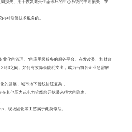
的短期损失、用于恢复遭受生态破坏的生态系统的中期损失、在
挖内衬修复技术服务的。
环境等)、专业化的管理、*的应用级服务的服务平台。在发改委、和财政
值一般在2.2到3之间。如何有效降低能耗支出，成为当前各企业急需解
市化的进展，城市地下管线错综复杂，
方存在其他压力或电力管线给开挖带来很大的隐患。
。
pp，现场固化等工艺属于此类修法。