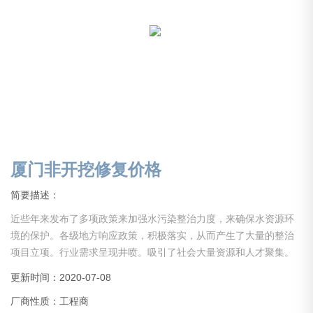
厦门非开挖修复价格
简要描述：
近些年来发布了多项政策来加强水污染整治力度，来确保水资源环
境的保护。各级地方响应政策，积极落实，从而产生了大量的整治
项目立项。行业需求呈现井喷。吸引了社会大量资源和人才聚集。
但是大部分从业人员经验不足，没有经历长期的实践积累，导致事
更新时间：2020-07-08
故层出，施工质量难以得到保证。还有些企业，没经验，没资质，
厂商性质：工程商
甚至缺少项目所需启动资金就仓促上马，以上综合原因导致行业乱