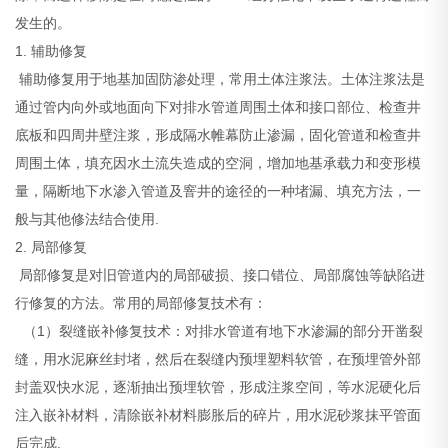
发生的。
1. 辅助修复
辅助修复用于地基加固防渗处理，常用土体注浆法。土体注浆法是
通过管内向外或地面向下对排水管道周围土体和接口部位、检查井
底板和四周井壁注浆，形成隔水帷幕防止渗漏，固化管道和检查井
周围土体，填充因水土流失造成的空洞，增加地基承载力和变形模
量，隔断地下水渗入管道及窨井的途径的一种堵漏、填充方法，一
般与其他修法结合使用.
2. 局部修复
局部修复是对旧管道内的局部破损、接口错位、局部腐蚀等缺陷进
行修复的方法。常用的局部修复技术有：
（1）裂缝嵌补修复技术：对排水管道有地下水渗漏的部分开凿裂
缝，用水泥麻丝封堵，然后在裂缝内预埋塑料软管，在预埋管外部
封盖双快水泥，逐渐抽出预埋软管，形成注浆空间，等水泥硬化后
注入嵌补材料，清除嵌补材料膨胀后的碎片，用水泥砂浆抹平管面
后完成.