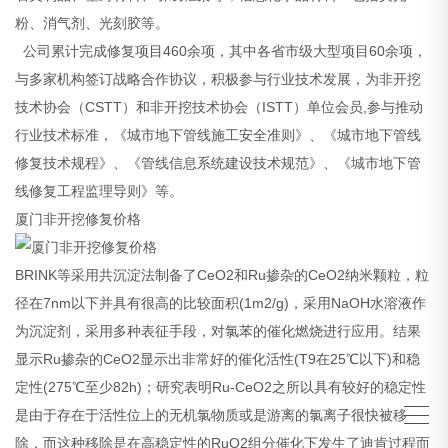
粉、消气剂、光刻胶等。
公司累计完成修复项目460余项，其中各省市级大型项目60余项，
与多家机构签订战略合作协议，积极参与行业技术发展，为非开挖
技术协会（CSTT）和非开挖技术协会（ISTT）单位会员,参与推动
行业技术标准，《城市地下管线施工安全准则》、《城市地下管线
修复技术规程》、《管线信息系统建设技术规范》、《城市地下管
线修复工程监理导则》等。
厦门非开挖修复价格
BRINK等采用共沉淀法制备了CeO2和Ru掺杂的CeO2纳米颗粒，粒
径在7nm以下并具有很高的比较面积(1m2/g)，采用NaOH水溶液作
为沉淀剂，采用多种表征手段，对氯苯的催化燃烧进行应用。结果
显示Ru掺杂的CeO2显示出非常好的催化活性(T9在25℃以下)和稳
定性(275℃至少82h)；研究表明Ru-CeO2之所以具有较好的稳定性
是由于存在于活性位上的无机氯物质或是游离的氯离子很快被移
除，而这种移除是在高稳定性的RuO2组分催化下发生了迪肯过程而