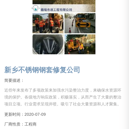
新乡不锈钢钢套修复公司
简要描述：
近些年来发布了多项政策来加强水污染整治力度，来确保水资源环
境的保护。各级地方响应政策，积极落实，从而产生了大量的整治
项目立项。行业需求呈现井喷。吸引了社会大量资源和人才聚集。
但是大部分从业人员经验不足，没有经历长期的实践积累，导致事
更新时间：2020-07-09
故层出，施工质量难以得到保证。还有些企业，没经验，没资质，
厂商性质：工程商
甚至缺少项目所需启动资金就仓促上马，以上综合原因导致行业乱