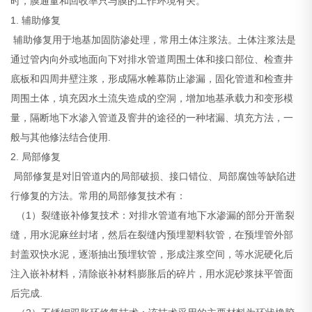
时，膜通量和回收率只与膜的工作环境有关。
1. 辅助修复
辅助修复用于地基加固防渗处理，常用土体注浆法。土体注浆法是
通过管内向外或地面向下对排水管道周围土体和接口部位、检查井
底板和四周井壁注浆，形成隔水帷幕防止渗漏，固化管道和检查井
周围土体，填充因水土流失造成的空洞，增加地基承载力和变形模
量，隔断地下水渗入管道及窨井的途径的一种堵漏、填充方法，一
般与其他修法结合使用.
2. 局部修复
局部修复是对旧管道内的局部破损、接口错位、局部腐蚀等缺陷进
行修复的方法。常用的局部修复技术有：
（1）裂缝嵌补修复技术：对排水管道有地下水渗漏的部分开凿裂
缝，用水泥麻丝封堵，然后在裂缝内预埋塑料软管，在预埋管外部
封盖双快水泥，逐渐抽出预埋软管，形成注浆空间，等水泥硬化后
注入嵌补材料，清除嵌补材料膨胀后的碎片，用水泥砂浆抹平管面
后完成.