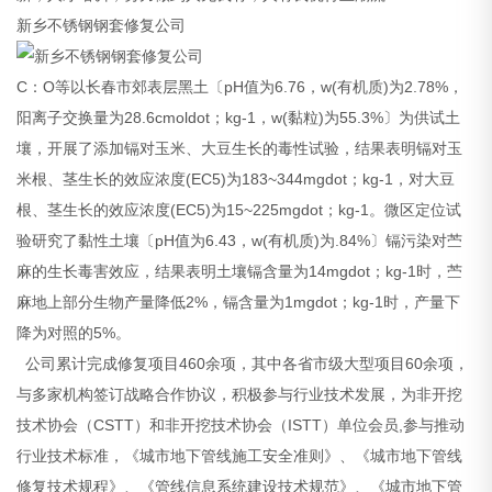
新乡不锈钢钢套修复公司
C：O等以长春市郊表层黑土〔pH值为6.76，w(有机质)为2.78%，
阳离子交换量为28.6cmoldot；kg-1，w(黏粒)为55.3%〕为供试土
壤，开展了添加镉对玉米、大豆生长的毒性试验，结果表明镉对玉
米根、茎生长的效应浓度(EC5)为183~344mgdot；kg-1，对大豆
根、茎生长的效应浓度(EC5)为15~225mgdot；kg-1。微区定位试
验研究了黏性土壤〔pH值为6.43，w(有机质)为.84%〕镉污染对苎
麻的生长毒害效应，结果表明土壤镉含量为14mgdot；kg-1时，苎
麻地上部分生物产量降低2%，镉含量为1mgdot；kg-1时，产量下
降为对照的5%。
公司累计完成修复项目460余项，其中各省市级大型项目60余项，
与多家机构签订战略合作协议，积极参与行业技术发展，为非开挖
技术协会（CSTT）和非开挖技术协会（ISTT）单位会员,参与推动
行业技术标准，《城市地下管线施工安全准则》、《城市地下管线
修复技术规程》、《管线信息系统建设技术规范》、《城市地下管