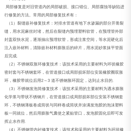
局部修复是对旧管道内的局部破损、接口错位、局部腐蚀等缺陷进
行修复的方法。常用的局部修复技术有：
（1）裂缝嵌补修复技术：对排水管道有地下水渗漏的部分开凿裂
缝，用水泥麻丝封堵，然后在裂缝内预埋塑料软管，在预埋管外部
封盖双快水泥，逐渐抽出预埋软管，形成注浆空间，等水泥硬化后
注入嵌补材料，清除嵌补材料膨胀后的碎片，用水泥砂浆抹平管面
后完成.
（2）不锈钢双胀环修复技术：该技术采用的主要材料为环状橡胶
密封套与不锈钢套环，在管道接口或局部损坏部位安装橡胶圈双胀
环，橡胶带就位后用2～3 道不锈钢胀环固定，达到止水目的.
（3）不锈钢发泡筒修复技术：该技术采用的主要材料为遇水膨胀
化学浆与带状不锈钢片，在管道接口或局部损坏部位安装不锈钢套
环，不锈钢薄板卷成筒状与同样卷成筒状并涂满发泡胶的泡沫塑料
板一同就位，然后用膨胀气囊使之紧贴管口，发泡胶固化后即可发
挥止水作用.
（4）不锈钢管内衬修复技术：该技术和采用的主要材料为环状橡