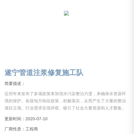
遂宁管道注浆修复施工队
简要描述：
近些年来发布了多项政策来加强水污染整治力度，来确保水资源环
境的保护。各级地方响应政策，积极落实，从而产生了大量的整治
项目立项。行业需求呈现井喷。吸引了社会大量资源和人才聚集。
但是大部分从业人员经验不足，没有经历长期的实践积累，导致事
更新时间：2020-07-10
故层出，施工质量难以得到保证。还有些企业，没经验，没资质，
厂商性质：工程商
甚至缺少项目所需启动资金就仓促上马，以上综合原因导致行业乱