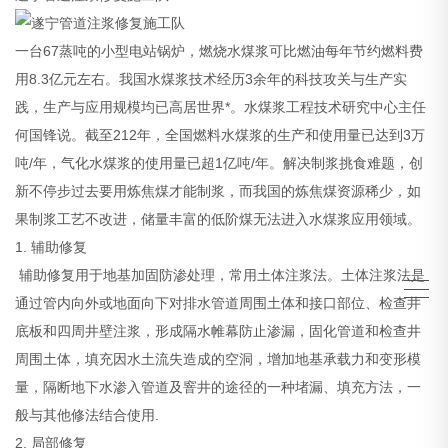
一台67蒸吨的小型电站锅炉，燃烧水煤浆可比燃油每年节约燃料费
用8.3亿元左右。我国水煤浆技术经历3余年的科技攻关与生产实
践，生产与应用规模均已高居世界*。水煤浆工程技术研究中心主任
何国锋说。截至212年，全国燃料水煤浆的生产和使用量已达到3万
吨/年，气化水煤浆的使用量已超1亿吨/年。解决制浆挑食难题，创
新不停步过去要用炼焦煤才能制浆，而我国的炼焦煤资源稀少，如
果制浆工艺不改进，储量丰富的低阶煤无法进入水煤浆应用领域。
1. 辅助修复
辅助修复用于地基加固防渗处理，常用土体注浆法。土体注浆法是
通过管内向外或地面向下对排水管道周围土体和接口部位、检查井
底板和四周井壁注浆，形成隔水帷幕防止渗漏，固化管道和检查井
周围土体，填充因水土流失造成的空洞，增加地基承载力和变形模
量，隔断地下水渗入管道及窨井的途径的一种堵漏、填充方法，一
般与其他修法结合使用.
2. 局部修复