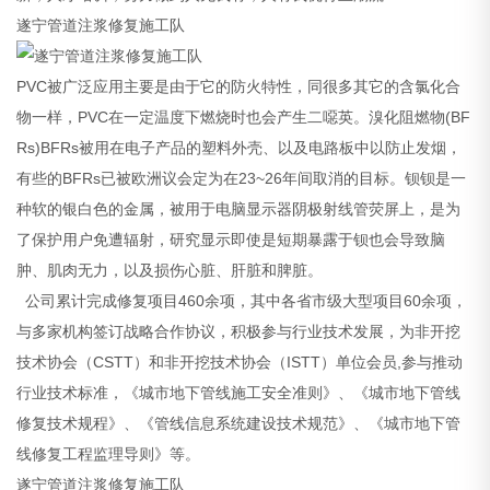
遂宁管道注浆修复施工队
PVC被广泛应用主要是由于它的防火特性，同很多其它的含氯化合
物一样，PVC在一定温度下燃烧时也会产生二噁英。溴化阻燃物(BF
Rs)BFRs被用在电子产品的塑料外壳、以及电路板中以防止发烟，
有些的BFRs已被欧洲议会定为在23~26年间取消的目标。钡钡是一
种软的银白色的金属，被用于电脑显示器阴极射线管荧屏上，是为
了保护用户免遭辐射，研究显示即使是短期暴露于钡也会导致脑
肿、肌肉无力，以及损伤心脏、肝脏和脾脏。
公司累计完成修复项目460余项，其中各省市级大型项目60余项，
与多家机构签订战略合作协议，积极参与行业技术发展，为非开挖
技术协会（CSTT）和非开挖技术协会（ISTT）单位会员,参与推动
行业技术标准，《城市地下管线施工安全准则》、《城市地下管线
修复技术规程》、《管线信息系统建设技术规范》、《城市地下管
线修复工程监理导则》等。
遂宁管道注浆修复施工队