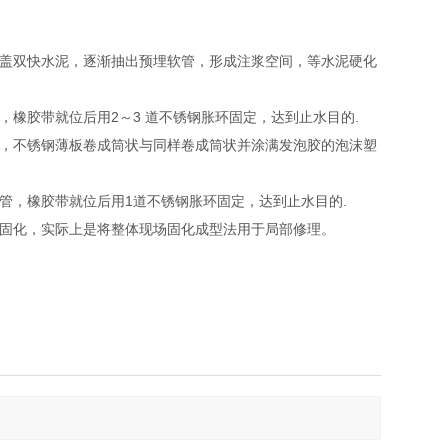
盖双快水泥，逐渐抽出预埋软管，形成注浆空间，等水泥硬化
橡胶带就位后用2～3 道不锈钢胀环固定，达到止水目的.
，不锈钢薄板卷成筒状与同样卷成筒状并涂满发泡胶的泡沫塑
管，橡胶带就位后用1道不锈钢胀环固定，达到止水目的.
固化，实际上是将整体现场固化成型法用于局部修理。