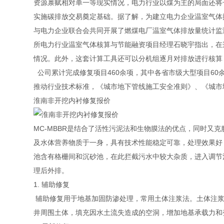
资源禀赋相对单一等现实情况，电力行业以煤为主的局面还将
实施碳排放交易奠定基础。据了解，为建立电力企业温室气体
与电力企业联合会共同开展了燃煤电厂温室气体排放量统计监
所电力行业温室气体核算与节能融资项目经理石晓宇指出，在
情况。此外，这套计算工具还可以分机组逐月对排放进行核算
公司累计完成修复项目460余项，其中各省市级大型项目60
推动行业技术标准，《城市地下管线施工安全准则》、《城市
淮南非开挖内衬修复报价
MC-MBBR是结合了活性污泥法和生物膜法的优点，同时又克
及水体营养物质于一身，具有技术性能稳定可靠，处理效果好
池含有格栅间和沉砂池，在此拦截污水中较大杂质，进入调节
理后外排。
1. 辅助修复
辅助修复用于地基加固防渗处理，常用土体注浆法。土体注浆
井周围土体，填充因水土流失造成的空洞，增加地基承载力和