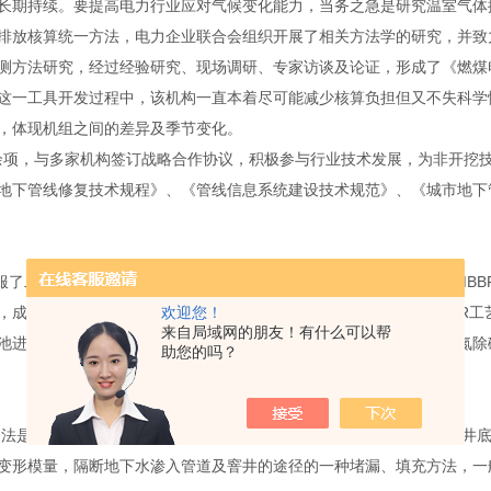
长期持续。要提高电力行业应对气候变化能力，当务之急是研究温室气体
排放核算统一方法，电力企业联合会组织开展了相关方法学的研究，并致
测方法研究，经过经验研究、现场调研、专家访谈及论证，形成了《燃煤
这一工具开发过程中，该机构一直本着尽可能减少核算负担但又不失科学
，体现机组之间的差异及季节变化。
余项，与多家机构签订战略合作协议，积极参与行业技术发展，为非开挖技术
地下管线修复技术规程》、《管线信息系统建设技术规范》、《城市地下
服了二者的缺点而研制的一种新型生物反应器。移动床生物膜反应（MBBR）污
欢迎您！
，成本及运行费用低，占地面积少，维护管理方便等优点。MC-MBBR
来自局域网的朋友！有什么可以帮
池进行调节，调节后进入多级复合移动床生物膜反应器，进行生物脱氮除
助您的吗？
法是通过管内向外或地面向下对排水管道周围土体和接口部位、检查井底
变形模量，隔断地下水渗入管道及窨井的途径的一种堵漏、填充方法，一