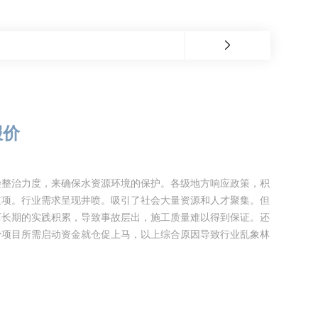
报价
染整治力度，来确保水资源环境的保护。各级地方响应政策，积
立项。行业需求呈现井喷。吸引了社会大量资源和人才聚集。但
历长期的实践积累，导致事故层出，施工质量难以得到保证。还
少项目所需启动资金就仓促上马，以上综合原因导致行业乱象林
道非开