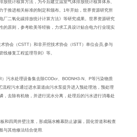
排放统计核算方法，为今后建立温室气体排放统计核算体系、
力于推进相关标准的制定和颁布。1年开始，世界资源研究所
电厂二氧化碳排放统计计算方法》等研究成果。世界资源研究
性的原则，参考欧美等经验，力求工具设计贴合电力行业现实
协会（CSTT）和非开挖技术协会（ISTT）单位会员,参与
管线修复工程监理导则》等。
水处理设备集去除CODcr、BODNH3-N、P等污染物质
工艺流程污水通过进水渠道由污水泵提升进入预处理池，预处理
磷，去除有机物，并进行泥水分离，处理后的污水进行消毒处
板和四周井壁注浆，形成隔水帷幕防止渗漏，固化管道和检查
般与其他修法结合使用.