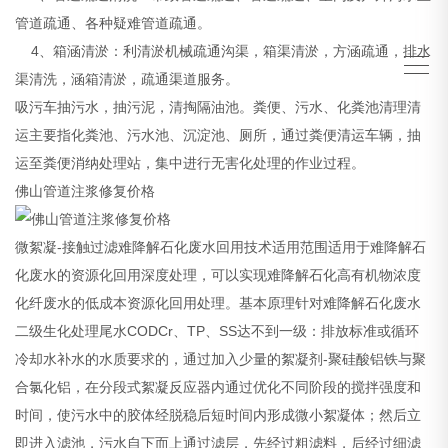
管道疏通、各种疑难管道疏通。
4、箱涵清淤：利清淤机械疏通沟渠，箱渠清淤，方涵疏通，排水
渠清洗，涵箱清淤，疏通渠道服务。
吸污车抽污水，抽污泥，清掏隔油池。粪便、污水、化粪池清理清
运主要指化粪池、污水池、沉淀池、厕所，通过粪便清运车辆，抽
运至粪便消纳处理站，集中进行无害化处理的作业过程。
佛山管道注浆修复价格
微絮凝-接触过滤难降解石化废水回用技术适用范围适用于难降解石
化废水的资源化回用深度处理，可以实现难降解石化高有机物浓度
化纤废水的低成本资源化回用处理。基本原理针对难降解石化废水
二级生化处理尾水CODCr、TP、SS达不到一级：排放标准或循环
冷却水补水的水质要求的，通过加入少量的絮凝剂-聚硅酸铝铁与聚
合氯化铝，在分段式絮凝反应器内通过优化不同阶段的搅拌强度和
时间，使污水中的胶体经脱稳后短时间内形成微小絮凝体；然后立
即进入滤池，污水自下而上通过滤层，先经过粗滤料，后经过细滤