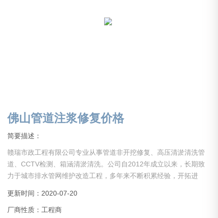
佛山管道注浆修复价格
简要描述：
赣瑞市政工程有限公司专业从事管道非开挖修复、高压清淤清洗管
道、CCTV检测、箱涵清淤清洗。公司自2012年成立以来，长期致
力于城市排水管网维护改造工程，多年来不断积累经验，开拓进
取，引进设备，吸引人才。现公司已初具规模，业务分部于全国。
更新时间：2020-07-20
现公司设备齐全，经验丰富，具备中大型项目管理能力。公司长期
厂商性质：工程商
以来在同行业里保持人才、技术、设备水平，服务于社会各界！