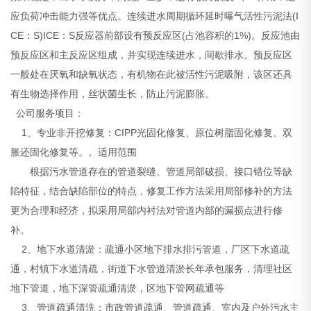
应负荷冲击能力强等优点。连续进水周期循环延时曝气活性污泥法(I
CE：S)ICE：S反应器前部设有预反应区(占池容积的1%)。反应池由
预反应区和主反应区组成，并实现连续进水，间歇排水。预反应区
一般处在厌氧和缺氧状态，有机物在此被活性污泥吸附，该区还具
有生物选择作用，丝状菌生长，防止污泥膨胀。
公司服务项目：
1、专业非开挖修复：CIPP光固化修复、原位树脂固化修复、双
胀还固化修复等。。适用范围
根据污水管道存在的管道裂缝、管道局部破损、接口错位等缺
陷特征，结合缺陷部位的特点，修复工作方法采用局部修补的方法
更为合理和经济，拟采用局部内衬法对管道内部的漏损点进行修
补。
2、地下水道清淤：疏通小区地下排水排污管道，厂区下水道疏
通，村镇下水道清疏，街道下水管道清淤长年承包服务，清理社区
地下管道，地下深管疏通清淤，区地下管网疏通等
3、管道疏通清洗：市政管道疏通、管道疏通、室内及户外污水主