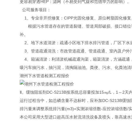
更容易穿透HEP：滤网（不易受到气旋和范德华力的影响）。
公司服务项目：
1、专业非开挖修复：CIPP光固化修复、原位树脂固化修
根据污水管道存在的管道裂缝、管道局部破损、接口错位等
补。
2、地下水道清淤：疏通小区地下排水排污管道，厂区下水
3、管道疏通清洗：市政管道疏通、管道疏通、室内及户外
4、箱涵清淤：利清淤机械疏通沟渠，箱渠清淤，方涵疏通
吸污车抽污水，抽污泥，清掏隔油池。粪便、污水、化粪池清
潮州下水管道检测工程报价
Ⅱ。缓蚀阻垢剂DC-S213B按系统总容量投加15㎎/L，1～
运行过程当中，如总磷含量不达标时，应补加DC-S213B缓蚀
排污量来调整系统排污量(m3)=实测浓缩倍数-应控浓缩倍数
本公司采用大型进口超高压水射流清洗设备及喷头，靠高速水