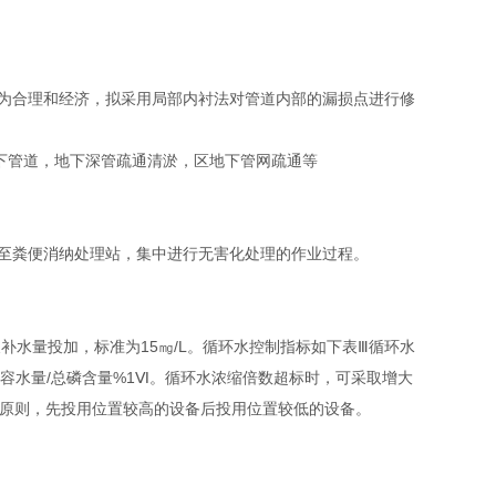
为合理和经济，拟采用局部内衬法对管道内部的漏损点进行修
下管道，地下深管疏通清淤，区地下管网疏通等
至粪便消纳处理站，集中进行无害化处理的作业过程。
每天补水量投加，标准为15㎎/L。循环水控制指标如下表Ⅲ循环水
m)总容水量/总磷含量%1Ⅵ。循环水浓缩倍数超标时，可采取增大
下的原则，先投用位置较高的设备后投用位置较低的设备。