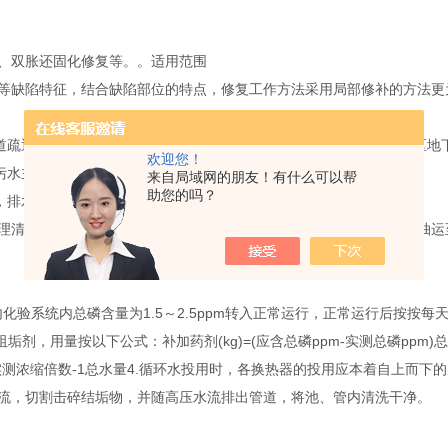
复、双胀还固化修复等。。适用范围
缺陷特征，结合缺陷部位的特点，修复工作方法采用局部修补的方法更
道疏通，村镇下水道清疏，街道下水管道清淤长年承包服务，清理社区地
欢迎您！
污水主管道疏通、各种疑难管道疏通。
来自局域网的朋友！有什么可以帮
助您的吗？
，排水渠清洗，涵箱清淤，疏通渠道服务。
理清运主要指化粪池、污水池、沉淀池、厕所，通过粪便清运车辆，抽运
2天内化验系统内总磷含量为1.5～2.5ppm转入正常运行，正常运行后按按
阻垢剂，用量按以下公式：补加药剂(kg)=(应含总磷ppm-实测总磷pp
/实测浓缩倍数-1总水量4.循环水投用时，各换热器的投用应本着自上而
流，切割击碎结垢物，并随高压水流排出管道，将池、管内清洗干净。