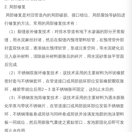
2. 局部修复
局部修复是对旧管道内的局部破损、接口错位、局部腐蚀等缺陷进
行修复的方法。常用的局部修复技术有：
（1）裂缝嵌补修复技术：对排水管道有地下水渗漏的部分开凿裂
缝，用水泥麻丝封堵，然后在裂缝内预埋塑料软管，在预埋管外部
封盖双快水泥，逐渐抽出预埋软管，形成注浆空间，等水泥硬化后
注入嵌补材料，清除嵌补材料膨胀后的碎片，用水泥砂浆抹平管面
后完成.
（2）不锈钢双胀环修复技术：该技术采用的主要材料为环状橡胶
密封套与不锈钢套环，在管道接口或局部损坏部位安装橡胶圈双胀
环，橡胶带就位后用2～3 道不锈钢胀环固定，达到止水目的.
（3）不锈钢发泡筒修复技术：该技术采用的主要材料为遇水膨胀
化学浆与带状不锈钢片，在管道接口或局部损坏部位安装不锈钢套
环，不锈钢薄板卷成筒状与同样卷成筒状并涂满发泡胶的泡沫塑料
板一同就位，然后用膨胀气囊使之紧贴管口，发泡胶固化后即可发
挥止水作用.