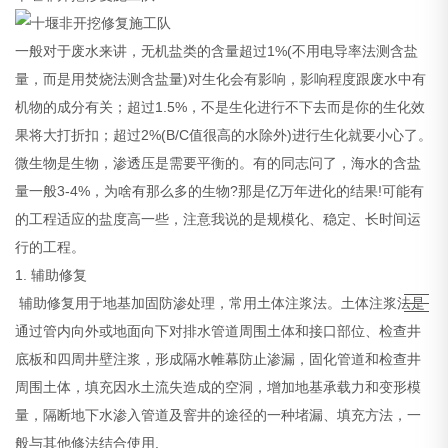
一般对于废水来讲，无机盐类的含量超过1%(不用电导率法测含盐
量，而是用焚烧法测含盐量)对生化会有影响，影响程度跟废水中有
机物的成分有关；超过1.5%，不是生化进行不下去而是你的生化效
果将大打折扣；超过2%(B/C值很高的水除外)进行生化就要小心了。
微生物是生物，渗透压是需要平衡的。有的同志问了，海水的含盐
量一般3-4%，为啥有那么多的生物?那是亿万年进化的结果!可能有
的工程适应的盐度高一些，注意我说的是规模化、稳定、长时间运
行的工程。
1. 辅助修复
辅助修复用于地基加固防渗处理，常用土体注浆法。土体注浆法是
通过管内向外或地面向下对排水管道周围土体和接口部位、检查井
底板和四周井壁注浆，形成隔水帷幕防止渗漏，固化管道和检查井
周围土体，填充因水土流失造成的空洞，增加地基承载力和变形模
量，隔断地下水渗入管道及窨井的途径的一种堵漏、填充方法，一
般与其他修法结合使用.