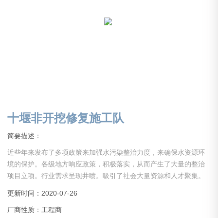
十堰非开挖修复施工队
简要描述：
近些年来发布了多项政策来加强水污染整治力度，来确保水资源环
境的保护。各级地方响应政策，积极落实，从而产生了大量的整治
项目立项。行业需求呈现井喷。吸引了社会大量资源和人才聚集。
但是大部分从业人员经验不足，没有经历长期的实践积累，导致事
更新时间：2020-07-26
故层出，施工质量难以得到保证。还有些企业，没经验，没资质，
厂商性质：工程商
甚至缺少项目所需启动资金就仓促上马，以上综合原因导致行业乱