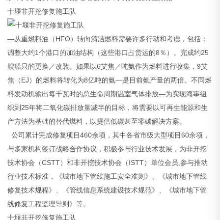
十堰非开挖修复施工队
—从重燃料油（HFO）转向清洁燃料需要许多行动和考虑，包括：
调整大约1个港口的加油结构（这些港口占货运的8％）。完成约25
艘船只的更换／改装。如果以6艾焦／吨氨作为燃料进行收集，9艾
焦（EJ）的燃料将转化为8亿吨的氨—是目前氨产量的两倍。不同燃
料发动机输出每千瓦时的总生命周期温室气体排放—为实现海事组
织到25年将二氧化碳排放量减半的目标，将需要以可再生能源和生
产方法为基础的替代燃料，以提供低碳甚至零碳解决方案。
公司累计完成修复项目460余项，其中各省市级大型项目60余项，
与多家机构签订战略合作协议，积极参与行业技术发展，为非开挖
技术协会（CSTT）和非开挖技术协会（ISTT）单位会员,参与推动
行业技术标准，《城市地下管线施工安全准则》、《城市地下管线
修复技术规程》、《管线信息系统建设技术规范》、《城市地下管
线修复工程监理导则》等。
十堰非开挖修复施工队